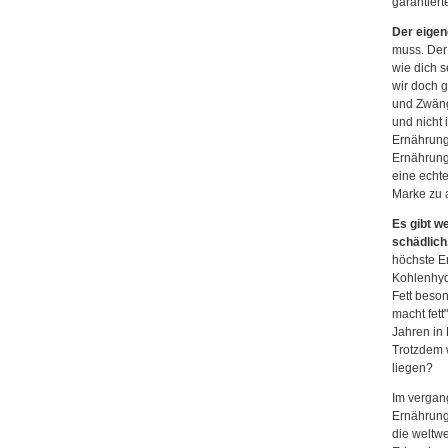
garantier
Der eigen
muss. Der 
wie dich s
wir doch g
und Zwäng
und nicht
Ernährung
Ernährung
eine echte
Marke zu a
Es gibt w
schädlich
höchste E
Kohlenhydr
Fett beso
macht fett
Jahren in 
Trotzdem 
liegen?
Im vergan
Ernährung
die weltw