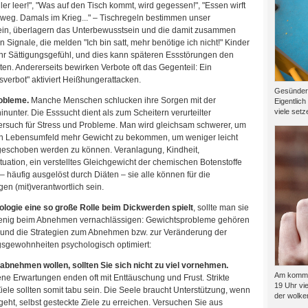
ler leer!", "Was auf den Tisch kommt, wird gegessen!", "Essen wirft
 weg. Damals im Krieg..." – Tischregeln bestimmen unser
in, überlagern das Unterbewusstsein und die damit zusammen
Signale, die melden "Ich bin satt, mehr benötige ich nicht!" Kinder
ihr Sättigungsgefühl, und dies kann späteren Essstörungen den
en. Andererseits bewirken Verbote oft das Gegenteil: Ein
sverbot" aktiviert Heißhungerattacken.
Gesünder l
obleme.
Manche Menschen schlucken ihre Sorgen mit der
Eigentlich
viele setze
nunter. Die Esssucht dient als zum Scheitern verurteilter
rsuch für Stress und Probleme. Man wird gleichsam schwerer, um
n Lebensumfeld mehr Gewicht zu bekommen, um weniger leicht
 geschoben werden zu können. Veranlagung, Kindheit,
tuation, ein verstelltes Gleichgewicht der chemischen Botenstoffe
– häufig ausgelöst durch Diäten – sie alle können für die
en (mit)verantwortlich sein.
logie eine so große Rolle beim Dickwerden spielt
, sollte man sie
nig beim Abnehmen vernachlässigen: Gewichtsprobleme gehören
t und die Strategien zum Abnehmen bzw. zur Veränderung der
sgewohnheiten psychologisch optimiert:
abnehmen wollen, sollten Sie sich nicht zu viel vornehmen.
Am kommen
ne Erwartungen enden oft mit Enttäuschung und Frust. Strikte
19 Uhr vie
le sollten somit tabu sein. Die Seele braucht Unterstützung, wenn
der wolkenf
eht, selbst gesteckte Ziele zu erreichen. Versuchen Sie aus