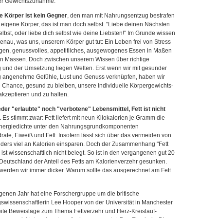
ter Gewichtszunahme.
e Körper ist kein Gegner
, den man mit Nahrungsentzug bestrafen
eigene Körper, das ist man doch selbst. "Liebe deinen Nächsten
elbst, oder liebe dich selbst wie deine Liebsten!" Im Grunde wissen
enau, was uns, unserem Körper gut tut: Ein Leben frei von Stress
en, genussvolles, appetitliches, ausgewogenes Essen in Maßen
 in Massen. Doch zwischen unserem Wissen über richtige
 und der Umsetzung liegen Welten. Erst wenn wir mit gesunder
 angenehme Gefühle, Lust und Genuss verknüpfen, haben wir
 Chance, gesund zu bleiben, unsere individuelle Körpergewichts-
kzeptieren und zu halten.
eder "erlaubte" noch "verbotene" Lebensmittel, Fett ist nicht
.
Es stimmt zwar: Fett liefert mit neun Kilokalorien je Gramm die
nergiedichte unter den Nahrungsgrundkomponenten
ate, Eiweiß und Fett. Insofern lässt sich über das vermeiden von
nders viel an Kalorien einsparen. Doch der Zusammenhang "Fett
" ist wissenschaftlich nicht belegt. So ist in den vergangenen gut 20
Deutschland der Anteil des Fetts am Kalorienverzehr gesunken.
werden wir immer dicker. Warum sollte das ausgerechnet am Fett
genen Jahr hat eine Forschergruppe um die britische
swissenschaftlerin Lee Hooper von der Universität in Manchester
eite Beweislage zum Thema Fettverzehr und Herz-Kreislauf-