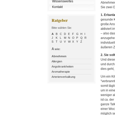
Wissenswertes
Abnehmen? 
Kontakt
Sie zwei 
1. Erbanla
Ratgeber
gesunde Kö
große Anst
Bitte wählen Sie:
aktiviert 
– also da
A
B
C
D
E
F
G
H
I
J
K
L
M
N
O
P
Q
R
anzugehen,
S
T
U
V
W
X
Y
Z
individuel
äußeren Z
A
wie:
2. Sie so
Abnehmen
Und diesen
Allergien
und durch
Angstkrankheiten
dies geht,
Aromatherapie
Um ein Kil
Arterienverkalkung
"verbrann
somit tägl
um in ein
weniger al
ist ca. de
ganze Tafe
einer Woc
möglich sei