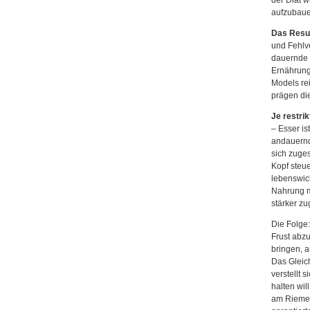
der Diät w
aufzubaue
Das Result
und Fehlve
dauernde 
Ernährung
Models re
prägen die
Je restrik
– Esser is
andauernde
sich zuges
Kopf steue
lebenswicht
Nahrung mu
stärker zug
Die Folge:
Frust abzu
bringen, 
Das Gleich
verstellt s
halten wil
am Riemen 