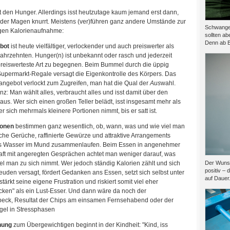
lt den Hunger. Allerdings isst heutzutage kaum jemand erst dann,
der Magen knurrt. Meistens (ver)führen ganz andere Umstände zur
Schwanger
en Kalorienaufnahme:
sollten ab
Denn ab B
bot
ist heute vielfältiger, verlockender und auch preiswerter als
ahrzehnten. Hunger(n) ist unbekannt oder rasch und jederzeit
preiswerteste Art zu begegnen. Beim Bummel durch die üppig
Supermarkt-Regale versagt die Eigenkontrolle des Körpers. Das
ngebot verlockt zum Zugreifen, man hat die Qual der
Aus
wahl.
: Man wählt alles, verbraucht alles und isst damit über den
aus. Wer sich einen großen Teller belädt, isst insgesamt mehr als
r sich mehrmals kleinere Portionen nimmt, bis er satt ist.
ionen
bestimmen ganz wesentlich, ob, wann, was und wie viel man
liche Gerüche, raffinierte Gewürze und attraktive Arrangements
s Wasser im Mund zusammenlaufen. Beim Essen in angenehmer
aft mit angeregten Gesprächen achtet man weniger darauf, was
Der Wunsc
el man zu sich nimmt. Wer jedoch ständig Kalorien zählt und sich
positiv – 
den versagt, fördert Gedanken ans Essen, setzt sich selbst unter
auf Dauer.
stärkt seine eigene Frustration und riskiert somit viel eher
cken" als ein Lust-Esser. Und dann wäre da noch der
ck, Resultat der Chips am einsamen Fernsehabend oder der
gel in Stressphasen
hung
zum Übergewichtigen beginnt in der Kindheit: "Kind, iss