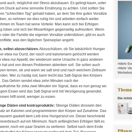
nd auch, möglichst viel Stress abzubauen. Es gelingt kaum, unter
m Druck auf eine sinnvolle Ernährung zu achten. Und sollten Sie
nen "schlechten Tag" gehabt haben, an dem Sie Ihre guten Vorsätze
aben, so nehmen sie dies ruhig hin und arbeiten einfach weiter.
hmen im Team hat seine Vorteile: Man kann sich bei Erfolgen
ig loben und sich bei Misserfolgen gegenseitig aufmuntern. Wenn
r oder die Familie die eigenen Vorsätze unterstützen, gibt es auch
nflikte, was den täglichen Speiseplan angeht.
e, selbst abzuschätzen.
Abzuschätzen, ob Sie tatsächlich Hunger
er etwa nur Durst, der rasch und kalorienarm gelöscht werden
r etwa nur Appetit, der wiederum seine Ursache in ganz anderen
«Mehr Ene
 hat und von diesen Problemen ablenken soll. Sie sollen auch
«Mehr Vit
zen lernen, ob und wann sie satt sind und nach welchem Zeitraum
Werbebots
erden. Wer zu hastig isst, kann leicht das Satt-Signal des Körpers
. Das Gehirn sendet etwa zehn Minuten nach der
ufnahme für zirka zwei Minuten ein Signal, dass es nun genug sei.
Thema 
igem Essen wird das Satt-Signal erst mit Verzögerung gesendet.
sen hilft somit, weniger zu essen.
Die richt
nge Diäten sind kontraproduktiv:
Strenge Diäten drosseln den
tz an Kalorien und programmieren den Körper auf Zunahme. Das
nausern gaukelt dem Leib eine Hungersnot vor. Dieser beschränkt
everbrauch auf ein Minimum. Nach anfänglichen Erfolgen fällt es
werer, noch ein paar Gramm zu verlieren. Selbst nach dem Ende
Pflanz