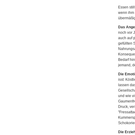
Essen stil
wenn ihm 
übermäßig
Das Ange
noch vor J
auch auf 
gefüllten 
Nahrungsa
Konsequenz
Bedarf hin
jemand, de
Die Emot
isst: Köst
lassen da
Gesellsch
und wie vi
Gaumenfreu
Druck, ver
"Fressatta
Kummerspe
Schokorie
Die Erzie