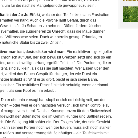
irtschaftet der Körper sparsam weiter mit dem Ziel, Reserven
n, um für die nächste Mangelperiode gewappnet zu sein.
at ist der Jo-Jo-Effekt
, welcher den Teufelskreis aus Frustration
rhalten verstärkt. Auch die Psyche läuft Gefahr, durch das
Gewichts-Jo-Jo Schaden zu nehmen. Diäten fördern falsches
sverhalten, sie suggerieren zu Unrecht, dass die Maße dünner
ine Willenssache seien. Doch wie bereits gesagt: Erbanlagen
 natürliche Statur bis zu zwei Dritteln.
tiver man isst, desto dicker wird man:
Ein restriktiver – gezügelter
t chronisch auf Diät, der sich bewusst Grenzen setzt und sich so ein
s, unterschwelliges Hungergefühl "züchtet". Die Portionen, die er
teht, sind zu klein, als dass sie satt machten. Wer Essen über den
rt, verliert das Bauch-Gespür für Hunger, der wie Durst ein
iger Instinkt ist. Wird er zu groß, bricht er sich seine Bahn.
ss her. Ein restriktiver Esser fühlt sich schuldig, wenn er einmal
reift, als sein Kopf es ihm erlaubt.
 Da er ohnehin versagt hat, stopft er sich erst richtig voll, um den
töten – oder weil er den nächsten Versuch, sich unter Kontrolle zu
auf morgen verschiebt. Das hat Konsequenzen für den Stoffwechsel:
gewicht der Botenstoffe, die im Gehirn Hunger und Sattheit regeln,
ich. Die Sättigung tritt später ein. Der Essgestörte, der sein Gewicht
l, kann seinem Körper noch weniger trauen, muss sich noch stärker
reißen und versagt zwangsläufig häufiger – ein Teufelskreis mit