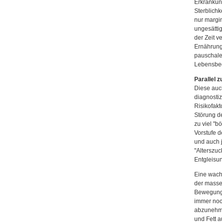
Erkrankun
Sterblich
nur margin
ungesättig
der Zeit v
Ernährung
pauschale 
Lebensbed
Parallel 
Diese auc
diagnosti
Risikofakt
Störung d
zu viel "b
Vorstufe 
und auch 
"Alterszuc
Entgleisun
Eine wach
der masse
Bewegungs
immer noch
abzunehmen
und Fett a