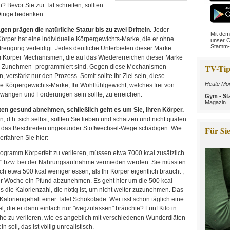
Bevor Sie zur Tat schreiten, sollten
Dinge bedenken:
gen prägen die natürliche Statur bis zu zwei Dritteln.
Jeder
Mit dem
rper hat eine individuelle Körpergewichts-Marke, die er ohne
unser C
Stamm-
rengung verteidigt. Jedes deutliche Unterbieten dieser Marke
im Körper Mechanismen, die auf das Wiedererreichen dieser Marke
TV-Tip
s Zunehmen -programmiert sind. Gegen diese Mechanismen
 verstärkt nur den Prozess. Somit sollte Ihr Ziel sein, diese
Heute Mor
le Körpergewichts-Marke, Ihr Wohlfühlgewicht, welches frei von
wängen und Forderungen sein sollte, zu erreichen.
Gym - St
Magazin
llten gesund abnehmen, schließlich geht es um Sie, Ihren Körper.
, d.h. sich selbst, sollten Sie lieben und schätzen und nicht quälen
Für Sie
 das Beschreiten ungesunder Stoffwechsel-Wege schädigen. Wie
 erfahren Sie hier:
ogramm Körperfett zu verlieren, müssen etwa 7000 kcal zusätzlich
t" bzw. bei der Nahrungsaufnahme vermieden werden. Sie müssten
ich etwa 500 kcal weniger essen, als Ihr Körper eigentlich braucht ,
er Woche ein Pfund abzunehmen. Es geht hier um die 500 kcal
s die Kalorienzahl, die nötig ist, um nicht weiter zuzunehmen. Das
r Kaloriengehalt einer Tafel Schokolade. Wer isst schon täglich eine
l, die er dann einfach nur "wegzulassen" bräuchte? Fünf Kilo in
he zu verlieren, wie es angeblich mit verschiedenen Wunderdiäten
n soll, das ist völlig unrealistisch.