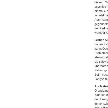
diesem Gru
psychische
einmal ei
verletzt h
Auch Abne
gegenseit
der Partne
weniger Ko
Lernen Si
haben. Od
kann. Ode
Problemen
abzuschät
sie satt w
überhören
Nahrungsa
Beim hast
Langsam es
Auch stre
Grundumsa
Kalorienk
den Energi
immer sch