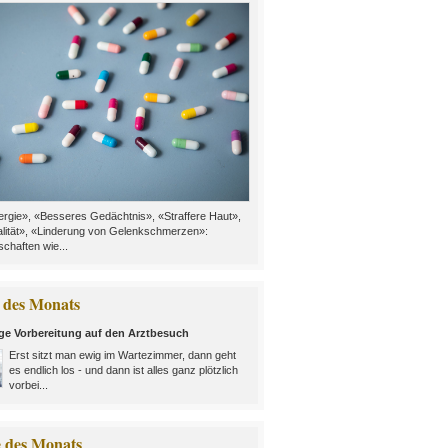
rgie», «Besseres Gedächtnis», «Straffere Haut»,
alität», «Linderung von Gelenkschmerzen»:
chaften wie...
des Monats
ige Vorbereitung auf den Arztbesuch
Erst sitzt man ewig im Wartezimmer, dann geht
es endlich los - und dann ist alles ganz plötzlich
vorbei...
e des Monats