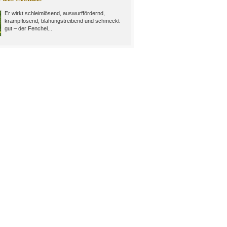
Er wirkt schleimlösend, auswurffördernd,
krampflösend, blähungstreibend und schmeckt
gut – der Fenchel...