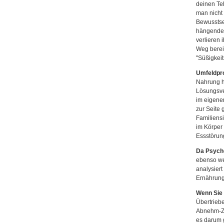
deinen Tel
man nicht
Bewusstse
hängenden 
verlieren 
Weg bereit
"Süßigkeit
Umfeldpr
Nahrung hi
Lösungsve
im eigene
zur Seite
Familiensi
im Körper 
Essstörung
Da Psycho
ebenso we
analysier
Ernährung
Wenn Sie 
Übertriebe
Abnehm-Zie
es darum g