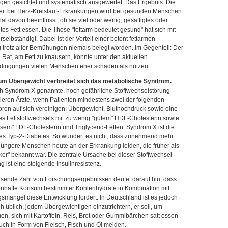
gen gesichtet und systematisch ausgewertet. Das Ergebnis: Die
keit bei Herz-Kreislauf-Erkrankungen wird bei gesunden Menschen
al davon beeinflusst, ob sie viel oder wenig, gesättigtes oder
tes Fett essen. Die These "fettarm bedeutet gesund" hat sich mit
erselbständigt. Dabei ist der Vorteil einer betont fettarmen
 trotz aller Bemühungen niemals belegt worden. Im Gegenteil: Der
Rat, am Fett zu knausern, könnte unter den aktuellen
ingungen vielen Menschen eher schaden als nutzen:
zum Übergewicht verbreitet sich das metabolische Syndrom.
h Syndrom X genannte, hoch gefährliche Stoffwechselstörung
zieren Ärzte, wenn Patienten mindestens zwei der folgenden
oren auf sich vereinigen: Übergewicht, Bluthochdruck sowie eine
es Fettstoffwechsels mit zu wenig "gutem" HDL-Cholesterin sowie
ösem" LDL-Cholesterin und Triglycerid-Fetten. Syndrom X ist die
des Typ-2-Diabetes. So wundert es nicht, dass zunehmend mehr
jüngere Menschen heute an der Erkrankung leiden, die früher als
ker" bekannt war. Die zentrale Ursache bei dieser Stoffwechsel-
g ist eine steigende Insulinresistenz.
sende Zahl von Forschungsergebnissen deutet darauf hin, dass
nhafte Konsum bestimmter Kohlenhydrate in Kombination mit
mangel diese Entwicklung fördert. In Deutschland ist es jedoch
 üblich, jedem Übergewichtigen einzutrichtern, er soll, um
, sich mit Kartoffeln, Reis, Brot oder Gummibärchen satt essen
uch in Form von Fleisch, Fisch und Öl meiden.