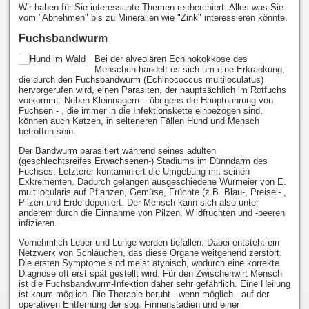
Wir haben für Sie interessante Themen recherchiert. Alles was Sie
vom "Abnehmen" bis zu Mineralien wie "Zink" interessieren könnte.
Fuchsbandwurm
Bei der alveolären Echinokokkose des
Menschen handelt es sich um eine Erkrankung,
die durch den Fuchsbandwurm (Echinococcus multiloculatus)
hervorgerufen wird, einen Parasiten, der hauptsächlich im Rotfuchs
vorkommt. Neben Kleinnagern – übrigens die Hauptnahrung von
Füchsen - , die immer in die Infektionskette einbezogen sind,
können auch Katzen, in selteneren Fällen Hund und Mensch
betroffen sein.
Der Bandwurm parasitiert während seines adulten
(geschlechtsreifes Erwachsenen-) Stadiums im Dünndarm des
Fuchses. Letzterer kontaminiert die Umgebung mit seinen
Exkrementen. Dadurch gelangen ausgeschiedene Wurmeier von E.
multilocularis auf Pflanzen, Gemüse, Früchte (z.B. Blau-, Preisel- ,
Pilzen und Erde deponiert. Der Mensch kann sich also unter
anderem durch die Einnahme von Pilzen, Wildfrüchten und -beeren
infizieren.
Vornehmlich Leber und Lunge werden befallen. Dabei entsteht ein
Netzwerk von Schläuchen, das diese Organe weitgehend zerstört.
Die ersten Symptome sind meist atypisch, wodurch eine korrekte
Diagnose oft erst spät gestellt wird. Für den Zwischenwirt Mensch
ist die Fuchsbandwurm-Infektion daher sehr gefährlich. Eine Heilung
ist kaum möglich. Die Therapie beruht - wenn möglich - auf der
operativen Entfernung der sog. Finnenstadien und einer