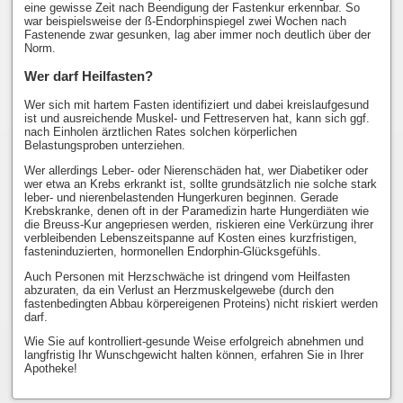
eine gewisse Zeit nach Beendigung der Fastenkur erkennbar. So
war beispielsweise der ß-Endorphinspiegel zwei Wochen nach
Fastenende zwar gesunken, lag aber immer noch deutlich über der
Norm.
Wer darf Heilfasten?
Wer sich mit hartem Fasten identifiziert und dabei kreislaufgesund
ist und ausreichende Muskel- und Fettreserven hat, kann sich ggf.
nach Einholen ärztlichen Rates solchen körperlichen
Belastungsproben unterziehen.
Wer allerdings Leber- oder Nierenschäden hat, wer Diabetiker oder
wer etwa an Krebs erkrankt ist, sollte grundsätzlich nie solche stark
leber- und nierenbelastenden Hungerkuren beginnen. Gerade
Krebskranke, denen oft in der Paramedizin harte Hungerdiäten wie
die Breuss-Kur angepriesen werden, riskieren eine Verkürzung ihrer
verbleibenden Lebenszeitspanne auf Kosten eines kurzfristigen,
fasteninduzierten, hormonellen Endorphin-Glücksgefühls.
Auch Personen mit Herzschwäche ist dringend vom Heilfasten
abzuraten, da ein Verlust an Herzmuskelgewebe (durch den
fastenbedingten Abbau körpereigenen Proteins) nicht riskiert werden
darf.
Wie Sie auf kontrolliert-gesunde Weise erfolgreich abnehmen und
langfristig Ihr Wunschgewicht halten können, erfahren Sie in Ihrer
Apotheke!