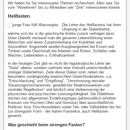
Wir haben für Sie interessante Themen recherchiert. Alles was Sie
vom "Abnehmen" bis zu Mineralien wie "Zink" interessieren könnte.
Heilfasten
Die Lehre des Heilfastens hat ihren
Ursprung in der Diätetiklehre,
welche sich bis in die griechische Antike zurück verfolgen lässt.
Unter Diätetik verstand man die gesamte Lebensführung eines
Menschen und deren Zusammenhang mit Krankheit und
Gesundheit. Angestrebt wurden Ausgewogenheit bei Essen und
Trinken sowie Gleichmaß bei Arbeiten und Ruhen, Schlafen oder
Wachen, Liebesleben u. Enthaltsamkeit.
In der heutigen Zeit gibt es nicht die hippokratische Lehre der
"Diata" alleine, sondern vielmehr eine Vielzahl unterschiedlich
strenger Diätenlehren. Ziele dieser Diäten sind, neben der
besonders vordergründig erwünschten Gewichtsabnahme, u.a.
"Entschlackung" und "Entgiftung", "Umstimmung nervaler
Steuerungsmechanismen, geweblicher Reaktionsweisen und
zentraler Regelkreise" und letztlich eine Verbesserung der
physischen und psychischen Leistungsfähigkeit. Die Diätlehren
reichen von allgemeinen Ernährungstipps (jahreszeitlich erhöhter
Konsum von frischem Obst und Gemüse) über ausschließliche
Rohkost- bzw. Frischkostdiäten sowie Tee- oder Säftediäten bis hin
zur strengsten Form - der harten Fastenkur, auch Heilfasten
genannt.
Was geschieht beim strengen Fasten?