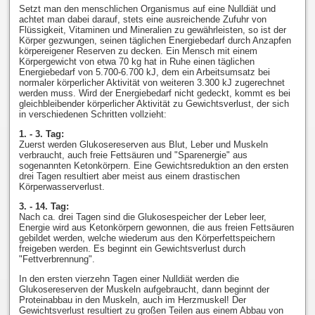
Setzt man den menschlichen Organismus auf eine Nulldiät und
achtet man dabei darauf, stets eine ausreichende Zufuhr von
Flüssigkeit, Vitaminen und Mineralien zu gewährleisten, so ist der
Körper gezwungen, seinen täglichen Energiebedarf durch Anzapfen
körpereigener Reserven zu decken. Ein Mensch mit einem
Körpergewicht von etwa 70 kg hat in Ruhe einen täglichen
Energiebedarf von 5.700-6.700 kJ, dem ein Arbeitsumsatz bei
normaler körperlicher Aktivität von weiteren 3.300 kJ zugerechnet
werden muss. Wird der Energiebedarf nicht gedeckt, kommt es bei
gleichbleibender körperlicher Aktivität zu Gewichtsverlust, der sich
in verschiedenen Schritten vollzieht:
1. - 3. Tag:
Zuerst werden Glukosereserven aus Blut, Leber und Muskeln
verbraucht, auch freie Fettsäuren und "Sparenergie" aus
sogenannten Ketonkörpern. Eine Gewichtsreduktion an den ersten
drei Tagen resultiert aber meist aus einem drastischen
Körperwasserverlust.
3. - 14. Tag:
Nach ca. drei Tagen sind die Glukosespeicher der Leber leer,
Energie wird aus Ketonkörpern gewonnen, die aus freien Fettsäuren
gebildet werden, welche wiederum aus den Körperfettspeichern
freigeben werden. Es beginnt ein Gewichtsverlust durch
"Fettverbrennung".
In den ersten vierzehn Tagen einer Nulldiät werden die
Glukosereserven der Muskeln aufgebraucht, dann beginnt der
Proteinabbau in den Muskeln, auch im Herzmuskel! Der
Gewichtsverlust resultiert zu großen Teilen aus einem Abbau von