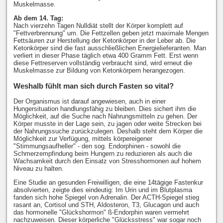
Muskelmasse.
Ab dem 14. Tag:
Nach vierzehn Tagen Nulldiät stellt der Körper komplett auf
"Fettverbrennung" um. Die Fettzellen geben jetzt maximale Mengen
Fettsäuren zur Herstellung der Ketonkörper in der Leber ab. Die
Ketonkörper sind die fast ausschließlichen Energielieferanten. Man
verliert in dieser Phase täglich etwa 400 Gramm Fett. Erst wenn
diese Fettreserven vollständig verbraucht sind, wird erneut die
Muskelmasse zur Bildung von Ketonkörpern herangezogen.
Weshalb fühlt man sich durch Fasten so vital?
Der Organismus ist darauf angewiesen, auch in einer
Hungersituation handlungsfähig zu bleiben. Dies sichert ihm die
Möglichkeit, auf die Suche nach Nahrungsmitteln zu gehen. Der
Körper musste in der Lage sein, zu jagen oder weite Strecken bei
der Nahrungssuche zurückzulegen. Deshalb steht dem Körper die
Möglichkeit zur Verfügung, mittels körpereigener
"Stimmungsaufheller" - den sog. Endorphinen - sowohl die
Schmerzempfindung beim Hungern zu reduzieren als auch die
Wachsamkeit durch den Einsatz von Stresshormonen auf hohem
Niveau zu halten.
Eine Studie an gesunden Freiwilligen, die eine 14tägige Fastenkur
absolvierten, zeigte dies eindeutig: Im Urin und im Blutplasma
fanden sich hohe Spiegel von Adrenalin. Der ACTH-Spiegel stieg
rasant an, Cortisol und STH, Aldosteron, T3, Glucagon und auch
das hormonelle "Glückshormon" ß-Endorphin waren vermehrt
nachzuweisen. Dieser körperliche "Glücksstress" war sogar noch