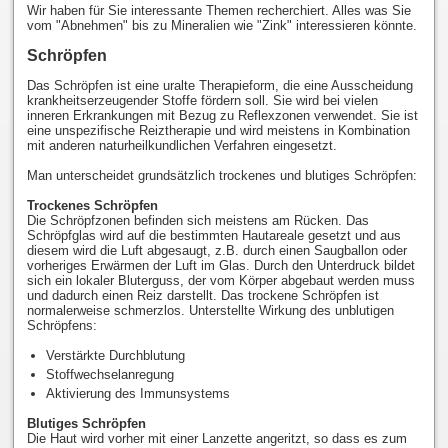
Wir haben für Sie interessante Themen recherchiert. Alles was Sie
vom "Abnehmen" bis zu Mineralien wie "Zink" interessieren könnte.
Schröpfen
Das Schröpfen ist eine uralte Therapieform, die eine Ausscheidung
krankheitserzeugender Stoffe fördern soll. Sie wird bei vielen
inneren Erkrankungen mit Bezug zu Reflexzonen verwendet. Sie ist
eine unspezifische Reiztherapie und wird meistens in Kombination
mit anderen naturheilkundlichen Verfahren eingesetzt.
Man unterscheidet grundsätzlich trockenes und blutiges Schröpfen:
Trockenes Schröpfen
Die Schröpfzonen befinden sich meistens am Rücken. Das
Schröpfglas wird auf die bestimmten Hautareale gesetzt und aus
diesem wird die Luft abgesaugt, z.B. durch einen Saugballon oder
vorheriges Erwärmen der Luft im Glas. Durch den Unterdruck bildet
sich ein lokaler Bluterguss, der vom Körper abgebaut werden muss
und dadurch einen Reiz darstellt. Das trockene Schröpfen ist
normalerweise schmerzlos. Unterstellte Wirkung des unblutigen
Schröpfens:
Verstärkte Durchblutung
Stoffwechselanregung
Aktivierung des Immunsystems
Blutiges Schröpfen
Die Haut wird vorher mit einer Lanzette angeritzt, so dass es zum