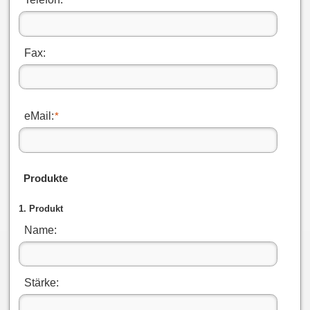
Fax:
eMail:
*
Produkte
1. Produkt
Name:
Stärke: