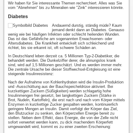
Wir haben für Sie interessante Themen recherchiert. Alles was Sie
vom "Abnehmen" bis zu Mineralien wie "Zink" interessieren könnte.
Diabetes
Andauernd durstig, ständig müde? Kaum
jemand denkt dann an Diabetes. Genauso
wenig wie bei häufigen Infekten oder schlecht heilenden Wunden.
Das ist das Gefährliche am sogenannten Erwachsenen- oder
Altersdiabetes. Die Krankheit entwickelt sich schleichend und
richtet, bis sie erkannt ist, oft schwere Schäden an.
In Deutschland leben derzeit ca. 5 Millionen Typ-2-Diabetiker, die
behandelt werden. Die Dunkelziffer derer, die ahnungslos krank
sind, wird auf 1,5 Millionen geschätzt. Und es werden immer mehr.
Die zentrale Ursache bei dieser Stoffwechsel-Entgleisung ist eine
steigende Insulinresistenz:
Nach der Aufnahme von Kohlenhydraten wird die Insulin-Produktion
und -Ausschüttung aus der Bauchspeicheldrüse aktiviert. Bei
kurzkettigen Zuckern (Süßigkeiten) werden schlagartig hohe
Insulinmengen frei gesetzt, bei langkettigen Zuckern (Stärke in
Brot, Nudeln, Kartoffeln), die erst nach und nach vom Körper mittels
Enzymen in kurzkettige Zucker gespalten werden, kontinuierlich
geringere Mengen an Insulin. Damit verfolgt der Körper das Ziel,
den Blutzucker zu senken, den Körperzellen Energie bereit zu
stellen. Neben dem Effekt, dass Energie, die von der Zelle nicht
sofort verwertet werden kann, zu dick machendem Körperfett
umgewandelt wird, kommt es zu einer zweiten Erscheinung: