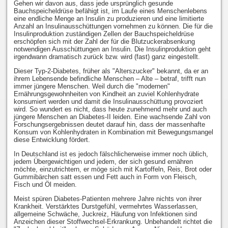
Gehen wir davon aus, dass jede ursprünglich gesunde
Bauchspeicheldrüse befähigt ist, im Laufe eines Menschenlebens
eine endliche Menge an Insulin zu produzieren und eine limitierte
Anzahl an Insulinausschüttungen vornehmen zu können. Die für die
Insulinproduktion zuständigen Zellen der Bauchspeicheldrüse
erschöpfen sich mit der Zahl der für die Blutzuckerabsenkung
notwendigen Ausschüttungen an Insulin. Die Insulinproduktion geht
irgendwann dramatisch zurück bzw. wird (fast) ganz eingestellt.
Dieser Typ-2-Diabetes, früher als "Alterszucker" bekannt, da er an
ihrem Lebensende befindliche Menschen – Alte – betraf, trifft nun
immer jüngere Menschen. Weil durch die "modernen"
Ernährungsgewohnheiten von Kindheit an zuviel Kohlenhydrate
konsumiert werden und damit die Insulinausschüttung provoziert
wird. So wundert es nicht, dass heute zunehmend mehr und auch
jüngere Menschen an Diabetes-II leiden. Eine wachsende Zahl von
Forschungsergebnissen deutet darauf hin, dass der massenhafte
Konsum von Kohlenhydraten in Kombination mit Bewegungsmangel
diese Entwicklung fördert.
In Deutschland ist es jedoch fälschlicherweise immer noch üblich,
jedem Übergewichtigen und jedem, der sich gesund ernähren
möchte, einzutrichtern, er möge sich mit Kartoffeln, Reis, Brot oder
Gummibärchen satt essen und Fett auch in Form von Fleisch,
Fisch und Öl meiden.
Meist spüren Diabetes-Patienten mehrere Jahre nichts von ihrer
Krankheit. Verstärktes Durstgefühl, vermehrtes Wasserlassen,
allgemeine Schwäche, Juckreiz, Häufung von Infektionen sind
Anzeichen dieser Stoffwechsel-Erkrankung. Unbehandelt richtet die