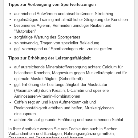
Tipps zur Vorbeugung von Sportverletzungen
ausreichend Aufwärmen und abschließendes Stretching
regelmäßiges Training mit allmählicher Steigerung der Kondition
besonnenes Agieren, Vermeiden unnötiger Risiken und
"Mutproben"
sorgfältige Wartung des Sportgerätes
so notwendig, Tragen von spezieller Bekleidung
ggf. vorbeugend auf Sportbandagen etc. zurück greifen
Tipps zur Erhöhung der Leistungsfähigkeit
auf ausreichende Mineralstoffversorgung achten: Calcium für
belastbare Knochen, Magnesium gegen Muskelkrämpfe und für
optimale Muskeltätigkeit (Schnellkraft)
ggf. Erhöhung der Leistungsfähigkeit der Muskulatur
(Maximalkraft) durch Kreatin, L-Carnitin und spezielle
Aminosäuren-Vitamin-Kombinationen
Coffein regt an und kann Aufmerksamkeit und
Reaktionsfähigkeit erhöhen und helfen, Muskelglykogen
einzusparen
achten Sie auf gesunde Ernährung und ausreichenden Schlaf
In Ihrer Apotheke werden Sie von Fachleuten auch in Sachen
Verbandmitteln und Bandagen, Nahrungsergänzungsmitteln,