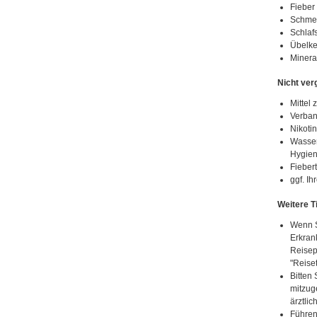
Fieber
Schme
Schlaf
Übelke
Mineral
Nicht ver
Mittel
Verban
Nikotin
Wasser
Hygien
Fieber
ggf. I
Weitere T
Wenn S
Erkran
Reisep
"Reiset
Bitten 
mitzug
ärztlic
Führen