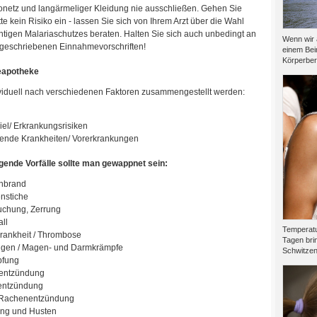
onetz und langärmeliger Kleidung nie ausschließen. Gehen Sie
tte kein Risiko ein - lassen Sie sich von Ihrem Arzt über die Wahl
chtigen Malariaschutzes beraten. Halten Sie sich auch unbedingt an
Wenn wir 
rgeschriebenen Einnahmevorschriften!
einem Bei
Körperber
eapotheke
dividuell nach verschiedenen Faktoren zusammengestellt werden:
iel/ Erkrankungsrisiken
ende Krankheiten/ Vorerkrankungen
gende Vorfälle sollte man gewappnet sein:
nbrand
enstiche
uchung, Zerrung
ll
Temperatu
rankheit / Thrombose
Tagen brin
gen / Magen- und Darmkrämpfe
Schwitzen.
pfung
entzündung
entzündung
Rachenentzündung
ung und Husten