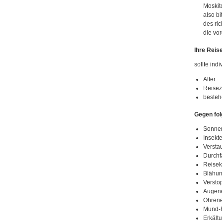
Moskit
also bi
des ri
die vo
Ihre Reis
sollte in
Alter
Reisez
besteh
Gegen fol
Sonne
Insekt
Versta
Durchfa
Reisek
Blähun
Versto
Augen
Ohren
Mund-
Erkält