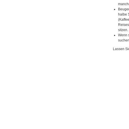
mancher
Beugen
halbe 
(Kaffe
Reises
sitzen.
Wenn s
suchen
Lassen Si