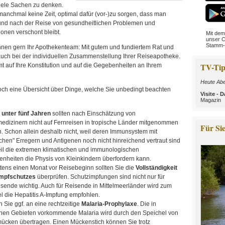
viele Sachen zu denken.
manchmal keine Zeit, optimal dafür (vor-)zu sorgen, dass man
nd nach der Reise von gesundheitlichen Problemen und
onen verschont bleibt.
Mit dem
unser C
Stamm-
 Ihnen gern Ihr Apothekenteam: Mit gutem und fundiertem Rat und
auch bei der individuellen Zusammenstellung Ihrer Reiseapotheke.
TV-Tip
 auf Ihre Konstitution und auf die Gegebenheiten an Ihrem
Heute Abe
och eine Übersicht über Dinge, welche Sie unbedingt beachten
Visite -
Magazin
 unter fünf Jahren
sollten nach Einschätzung von
edizinern nicht auf Fernreisen in tropische Länder mitgenommen
Für Sie
. Schon allein deshalb nicht, weil deren Immunsystem mit
schen" Erregern und Antigenen noch nicht hinreichend vertraut sind
il die extremen klimatischen und immunologischen
nheiten die Physis von Kleinkindern überfordern kann.
tens einen Monat vor Reisebeginn sollten Sie die
Vollständigkeit
Impfschutzes
überprüfen. Schutzimpfungen sind nicht nur für
isende wichtig. Auch für Reisende in Mittelmeerländer wird zum
el die Hepatitis A-Impfung empfohlen.
 Sie ggf. an eine rechtzeitige
Malaria-Prophylaxe
. Die in
chen Gebieten vorkommende Malaria wird durch den Speichel von
ücken übertragen. Einen Mückenstich können Sie trotz