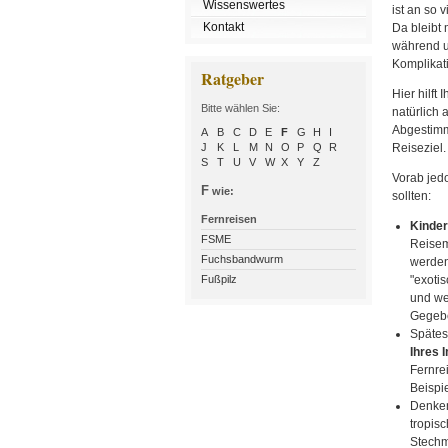
Wissenswertes
ist an so 
Kontakt
Da bleibt 
während u
Komplikati
Ratgeber
Hier hilft
Bitte wählen Sie:
natürlich 
Abgestimmt
A
B
C
D
E
F
G
H
I
J
K
L
M
N
O
P
Q
R
Reiseziel.
S
T
U
V
W
X
Y
Z
Vorab jed
F
wie:
sollten:
Fernreisen
Kinder
FSME
Reisem
Fuchsbandwurm
werden
Fußpilz
"exoti
und we
Gegebe
Spätes
Ihres 
Fernre
Beispi
Denken
tropis
Stechm