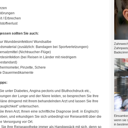
rzen
störungen
it / Erbrechen
stoffverlust
gessen sollten Sie auch:
 zur Wunddesinfektion/ Wundsalbe
Zahnwechs
dsmaterial (zusätzlich: Bandagen bei Sportverletzungen)
Zahnpasta
ersatzmittel (Nichtraucher-Flüge)
Badezimme
desinfektion (bei Reisen in Länder mit niedrigem
estandard)
thermometer, Pinzette, Schere
hre Dauermedikamente
ipps:
ie unter Diabetes, Angina pectoris und Bluthochdruck etc.,
kungen der Lunge und der Niere leiden, so besprechen Sie Ihre
läne dringend mit Ihrem behandelnden Arzt und lassen Sie Ihre
auglichkeit" untersuchen.
Sie Ihren Arzt, Ihnen eine schriftliche Diagnose (evtl. in Englisch)
Einsamkeit
eben, und erkundigen Sie sich unbedingt vor Reiseantritt über die
wenn sie s
he Versorgung vor Ort.
in bestimm
 Sie Ihre Reiseapotheke immer als Handgepäck mit sich, denn so