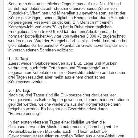
Setzt man den menschlichen Organismus auf eine Nulldiät und
achtet man dabei darauf, stets eine ausreichende Zufuhr von
Flüssigkeit, Vitaminen und Mineralien zu gewährleisten, so ist der
Körper gezwungen, seinen täglichen Energiebedarf durch Anzapfen
körpereigener Reserven zu decken. Ein Mensch mit einem
Körpergewicht von etwa 70 kg hat in Ruhe einen täglichen
Energiebedarf von 5.700-6.700 kJ, dem ein Arbeitsumsatz bei
normaler körperlicher Aktivität von weiteren 3.300 kJ zugerechnet
werden muss. Wird der Energiebedarf nicht gedeckt, kommt es bei
gleichbleibender körperlicher Aktivität zu Gewichtsverlust, der sich
in verschiedenen Schritten vollzieht:
1. - 3. Tag:
Zuerst werden Glukosereserven aus Blut, Leber und Muskeln
verbraucht, auch freie Fettsäuren und "Sparenergie" aus
sogenannten Ketonkörpern. Eine Gewichtsreduktion an den ersten
drei Tagen resultiert aber meist aus einem drastischen
Körperwasserverlust.
3. - 14. Tag:
Nach ca. drei Tagen sind die Glukosespeicher der Leber leer,
Energie wird aus Ketonkörpern gewonnen, die aus freien Fettsäuren
gebildet werden, welche wiederum aus den Körperfettspeichern
freigeben werden. Es beginnt ein Gewichtsverlust durch
"Fettverbrennung".
In den ersten vierzehn Tagen einer Nulldiät werden die
Glukosereserven der Muskeln aufgebraucht, dann beginnt der
Proteinabbau in den Muskeln, auch im Herzmuskel! Der
Gewichtsverlust resultiert zu großen Teilen aus einem Abbau von