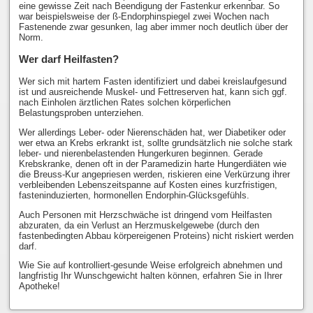
eine gewisse Zeit nach Beendigung der Fastenkur erkennbar. So
war beispielsweise der ß-Endorphinspiegel zwei Wochen nach
Fastenende zwar gesunken, lag aber immer noch deutlich über der
Norm.
Wer darf Heilfasten?
Wer sich mit hartem Fasten identifiziert und dabei kreislaufgesund
ist und ausreichende Muskel- und Fettreserven hat, kann sich ggf.
nach Einholen ärztlichen Rates solchen körperlichen
Belastungsproben unterziehen.
Wer allerdings Leber- oder Nierenschäden hat, wer Diabetiker oder
wer etwa an Krebs erkrankt ist, sollte grundsätzlich nie solche stark
leber- und nierenbelastenden Hungerkuren beginnen. Gerade
Krebskranke, denen oft in der Paramedizin harte Hungerdiäten wie
die Breuss-Kur angepriesen werden, riskieren eine Verkürzung ihrer
verbleibenden Lebenszeitspanne auf Kosten eines kurzfristigen,
fasteninduzierten, hormonellen Endorphin-Glücksgefühls.
Auch Personen mit Herzschwäche ist dringend vom Heilfasten
abzuraten, da ein Verlust an Herzmuskelgewebe (durch den
fastenbedingten Abbau körpereigenen Proteins) nicht riskiert werden
darf.
Wie Sie auf kontrolliert-gesunde Weise erfolgreich abnehmen und
langfristig Ihr Wunschgewicht halten können, erfahren Sie in Ihrer
Apotheke!