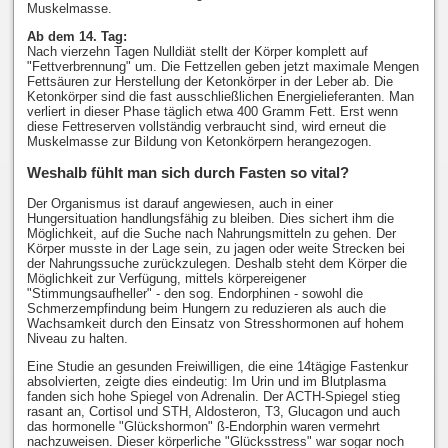
Muskelmasse.
Ab dem 14. Tag:
Nach vierzehn Tagen Nulldiät stellt der Körper komplett auf
"Fettverbrennung" um. Die Fettzellen geben jetzt maximale Mengen
Fettsäuren zur Herstellung der Ketonkörper in der Leber ab. Die
Ketonkörper sind die fast ausschließlichen Energielieferanten. Man
verliert in dieser Phase täglich etwa 400 Gramm Fett. Erst wenn
diese Fettreserven vollständig verbraucht sind, wird erneut die
Muskelmasse zur Bildung von Ketonkörpern herangezogen.
Weshalb fühlt man sich durch Fasten so vital?
Der Organismus ist darauf angewiesen, auch in einer
Hungersituation handlungsfähig zu bleiben. Dies sichert ihm die
Möglichkeit, auf die Suche nach Nahrungsmitteln zu gehen. Der
Körper musste in der Lage sein, zu jagen oder weite Strecken bei
der Nahrungssuche zurückzulegen. Deshalb steht dem Körper die
Möglichkeit zur Verfügung, mittels körpereigener
"Stimmungsaufheller" - den sog. Endorphinen - sowohl die
Schmerzempfindung beim Hungern zu reduzieren als auch die
Wachsamkeit durch den Einsatz von Stresshormonen auf hohem
Niveau zu halten.
Eine Studie an gesunden Freiwilligen, die eine 14tägige Fastenkur
absolvierten, zeigte dies eindeutig: Im Urin und im Blutplasma
fanden sich hohe Spiegel von Adrenalin. Der ACTH-Spiegel stieg
rasant an, Cortisol und STH, Aldosteron, T3, Glucagon und auch
das hormonelle "Glückshormon" ß-Endorphin waren vermehrt
nachzuweisen. Dieser körperliche "Glücksstress" war sogar noch