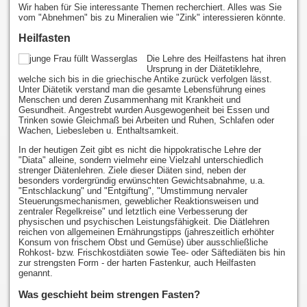
Wir haben für Sie interessante Themen recherchiert. Alles was Sie
vom "Abnehmen" bis zu Mineralien wie "Zink" interessieren könnte.
Heilfasten
Die Lehre des Heilfastens hat ihren
Ursprung in der Diätetiklehre,
welche sich bis in die griechische Antike zurück verfolgen lässt.
Unter Diätetik verstand man die gesamte Lebensführung eines
Menschen und deren Zusammenhang mit Krankheit und
Gesundheit. Angestrebt wurden Ausgewogenheit bei Essen und
Trinken sowie Gleichmaß bei Arbeiten und Ruhen, Schlafen oder
Wachen, Liebesleben u. Enthaltsamkeit.
In der heutigen Zeit gibt es nicht die hippokratische Lehre der
"Diata" alleine, sondern vielmehr eine Vielzahl unterschiedlich
strenger Diätenlehren. Ziele dieser Diäten sind, neben der
besonders vordergründig erwünschten Gewichtsabnahme, u.a.
"Entschlackung" und "Entgiftung", "Umstimmung nervaler
Steuerungsmechanismen, geweblicher Reaktionsweisen und
zentraler Regelkreise" und letztlich eine Verbesserung der
physischen und psychischen Leistungsfähigkeit. Die Diätlehren
reichen von allgemeinen Ernährungstipps (jahreszeitlich erhöhter
Konsum von frischem Obst und Gemüse) über ausschließliche
Rohkost- bzw. Frischkostdiäten sowie Tee- oder Säftediäten bis hin
zur strengsten Form - der harten Fastenkur, auch Heilfasten
genannt.
Was geschieht beim strengen Fasten?