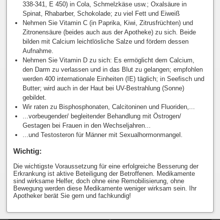
338-341, E 450) in Cola, Schmelzkäse usw.; Oxalsäure in
Spinat, Rhabarber, Schokolade; zu viel Fett und Eiweiß
Nehmen Sie Vitamin C (in Paprika, Kiwi, Zitrusfrüchten) und
Zitronensäure (beides auch aus der Apotheke) zu sich. Beide
bilden mit Calcium leichtlösliche Salze und fördern dessen
Aufnahme.
Nehmen Sie Vitamin D zu sich: Es ermöglicht dem Calcium,
den Darm zu verlassen und in das Blut zu gelangen; empfohlen
werden 400 internationale Einheiten (IE) täglich; in Seefisch und
Butter; wird auch in der Haut bei UV-Bestrahlung (Sonne)
gebildet.
Wir raten zu Bisphosphonaten, Calcitoninen und Fluoriden,...
...vorbeugender/ begleitender Behandlung mit Östrogen/
Gestagen bei Frauen in den Wechseljahren...
...und Testosteron für Männer mit Sexualhormonmangel.
Wichtig:
Die wichtigste Voraussetzung für eine erfolgreiche Besserung der
Erkrankung ist aktive Beteiligung der Betroffenen. Medikamente
sind wirksame Helfer, doch ohne eine Remobilisierung, ohne
Bewegung werden diese Medikamente weniger wirksam sein. Ihr
Apotheker berät Sie gern und fachkundig!