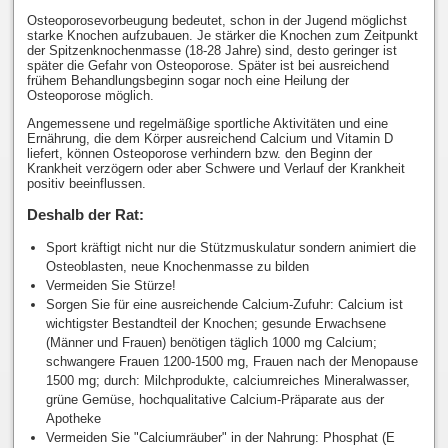
Osteoporosevorbeugung bedeutet, schon in der Jugend möglichst
starke Knochen aufzubauen. Je stärker die Knochen zum Zeitpunkt
der Spitzenknochenmasse (18-28 Jahre) sind, desto geringer ist
später die Gefahr von Osteoporose. Später ist bei ausreichend
frühem Behandlungsbeginn sogar noch eine Heilung der
Osteoporose möglich.
Angemessene und regelmäßige sportliche Aktivitäten und eine
Ernährung, die dem Körper ausreichend Calcium und Vitamin D
liefert, können Osteoporose verhindern bzw. den Beginn der
Krankheit verzögern oder aber Schwere und Verlauf der Krankheit
positiv beeinflussen.
Deshalb der Rat:
Sport kräftigt nicht nur die Stützmuskulatur sondern animiert die
Osteoblasten, neue Knochenmasse zu bilden
Vermeiden Sie Stürze!
Sorgen Sie für eine ausreichende Calcium-Zufuhr: Calcium ist
wichtigster Bestandteil der Knochen; gesunde Erwachsene
(Männer und Frauen) benötigen täglich 1000 mg Calcium;
schwangere Frauen 1200-1500 mg, Frauen nach der Menopause
1500 mg; durch: Milchprodukte, calciumreiches Mineralwasser,
grüne Gemüse, hochqualitative Calcium-Präparate aus der
Apotheke
Vermeiden Sie "Calciumräuber" in der Nahrung: Phosphat (E