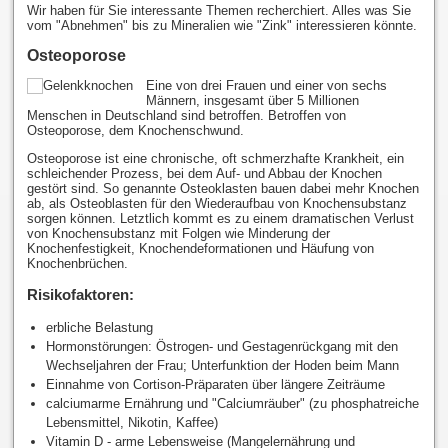
Wir haben für Sie interessante Themen recherchiert. Alles was Sie
vom "Abnehmen" bis zu Mineralien wie "Zink" interessieren könnte.
Osteoporose
Eine von drei Frauen und einer von sechs
Männern, insgesamt über 5 Millionen
Menschen in Deutschland sind betroffen. Betroffen von
Osteoporose, dem Knochenschwund.
Osteoporose ist eine chronische, oft schmerzhafte Krankheit, ein
schleichender Prozess, bei dem Auf- und Abbau der Knochen
gestört sind. So genannte Osteoklasten bauen dabei mehr Knochen
ab, als Osteoblasten für den Wiederaufbau von Knochensubstanz
sorgen können. Letztlich kommt es zu einem dramatischen Verlust
von Knochensubstanz mit Folgen wie Minderung der
Knochenfestigkeit, Knochendeformationen und Häufung von
Knochenbrüchen.
Risikofaktoren:
erbliche Belastung
Hormonstörungen: Östrogen- und Gestagenrückgang mit den
Wechseljahren der Frau; Unterfunktion der Hoden beim Mann
Einnahme von Cortison-Präparaten über längere Zeiträume
calciumarme Ernährung und "Calciumräuber" (zu phosphatreiche
Lebensmittel, Nikotin, Kaffee)
Vitamin D - arme Lebensweise (Mangelernährung und