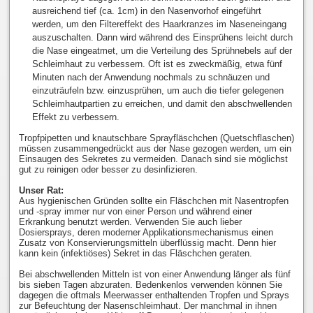
ausreichend tief (ca. 1cm) in den Nasenvorhof eingeführt
werden, um den Filtereffekt des Haarkranzes im Naseneingang
auszuschalten. Dann wird während des Einsprühens leicht durch
die Nase eingeatmet, um die Verteilung des Sprühnebels auf der
Schleimhaut zu verbessern. Oft ist es zweckmäßig, etwa fünf
Minuten nach der Anwendung nochmals zu schnäuzen und
einzuträufeln bzw. einzusprühen, um auch die tiefer gelegenen
Schleimhautpartien zu erreichen, und damit den abschwellenden
Effekt zu verbessern.
Tropfpipetten und knautschbare Sprayfläschchen (Quetschflaschen)
müssen zusammengedrückt aus der Nase gezogen werden, um ein
Einsaugen des Sekretes zu vermeiden. Danach sind sie möglichst
gut zu reinigen oder besser zu desinfizieren.
Unser Rat:
Aus hygienischen Gründen sollte ein Fläschchen mit Nasentropfen
und -spray immer nur von einer Person und während einer
Erkrankung benutzt werden. Verwenden Sie auch lieber
Dosiersprays, deren moderner Applikationsmechanismus einen
Zusatz von Konservierungsmitteln überflüssig macht. Denn hier
kann kein (infektiöses) Sekret in das Fläschchen geraten.
Bei abschwellenden Mitteln ist von einer Anwendung länger als fünf
bis sieben Tagen abzuraten. Bedenkenlos verwenden können Sie
dagegen die oftmals Meerwasser enthaltenden Tropfen und Sprays
zur Befeuchtung der Nasenschleimhaut. Der manchmal in ihnen