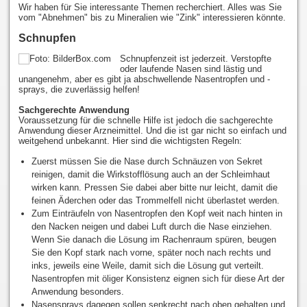
Wir haben für Sie interessante Themen recherchiert. Alles was Sie
vom "Abnehmen" bis zu Mineralien wie "Zink" interessieren könnte.
Schnupfen
Schnupfenzeit ist jederzeit. Verstopfte
oder laufende Nasen sind lästig und
unangenehm, aber es gibt ja abschwellende Nasentropfen und -
sprays, die zuverlässig helfen!
Sachgerechte Anwendung
Voraussetzung für die schnelle Hilfe ist jedoch die sachgerechte
Anwendung dieser Arzneimittel. Und die ist gar nicht so einfach und
weitgehend unbekannt. Hier sind die wichtigsten Regeln:
Zuerst müssen Sie die Nase durch Schnäuzen von Sekret
reinigen, damit die Wirkstofflösung auch an der Schleimhaut
wirken kann. Pressen Sie dabei aber bitte nur leicht, damit die
feinen Äderchen oder das Trommelfell nicht überlastet werden.
Zum Einträufeln von Nasentropfen den Kopf weit nach hinten in
den Nacken neigen und dabei Luft durch die Nase einziehen.
Wenn Sie danach die Lösung im Rachenraum spüren, beugen
Sie den Kopf stark nach vorne, später noch nach rechts und
inks, jeweils eine Weile, damit sich die Lösung gut verteilt.
Nasentropfen mit öliger Konsistenz eignen sich für diese Art der
Anwendung besonders.
Nasensprays dagegen sollen senkrecht nach oben gehalten und