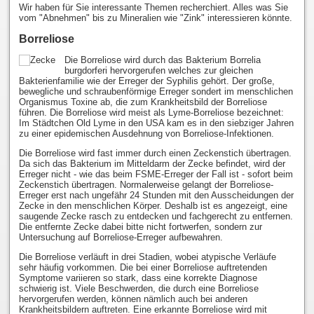
Wir haben für Sie interessante Themen recherchiert. Alles was Sie
vom "Abnehmen" bis zu Mineralien wie "Zink" interessieren könnte.
Borreliose
Die Borreliose wird durch das Bakterium Borrelia
burgdorferi hervorgerufen welches zur gleichen
Bakterienfamilie wie der Erreger der Syphilis gehört. Der große,
bewegliche und schraubenförmige Erreger sondert im menschlichen
Organismus Toxine ab, die zum Krankheitsbild der Borreliose
führen. Die Borreliose wird meist als Lyme-Borreliose bezeichnet:
Im Städtchen Old Lyme in den USA kam es in den siebziger Jahren
zu einer epidemischen Ausdehnung von Borreliose-Infektionen.
Die Borreliose wird fast immer durch einen Zeckenstich übertragen.
Da sich das Bakterium im Mitteldarm der Zecke befindet, wird der
Erreger nicht - wie das beim FSME-Erreger der Fall ist - sofort beim
Zeckenstich übertragen. Normalerweise gelangt der Borreliose-
Erreger erst nach ungefähr 24 Stunden mit den Ausscheidungen der
Zecke in den menschlichen Körper. Deshalb ist es angezeigt, eine
saugende Zecke rasch zu entdecken und fachgerecht zu entfernen.
Die entfernte Zecke dabei bitte nicht fortwerfen, sondern zur
Untersuchung auf Borreliose-Erreger aufbewahren.
Die Borreliose verläuft in drei Stadien, wobei atypische Verläufe
sehr häufig vorkommen. Die bei einer Borreliose auftretenden
Symptome variieren so stark, dass eine korrekte Diagnose
schwierig ist. Viele Beschwerden, die durch eine Borreliose
hervorgerufen werden, können nämlich auch bei anderen
Krankheitsbildern auftreten. Eine erkannte Borreliose wird mit