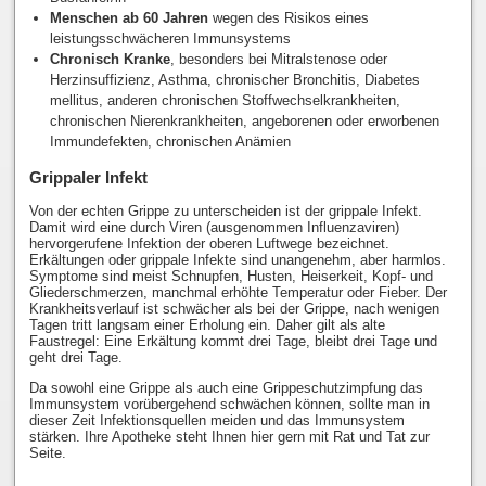
Menschen ab 60 Jahren
wegen des Risikos eines
leistungsschwächeren Immunsystems
Chronisch Kranke
, besonders bei Mitralstenose oder
Herzinsuffizienz, Asthma, chronischer Bronchitis, Diabetes
mellitus, anderen chronischen Stoffwechselkrankheiten,
chronischen Nierenkrankheiten, angeborenen oder erworbenen
Immundefekten, chronischen Anämien
Grippaler Infekt
Von der echten Grippe zu unterscheiden ist der grippale Infekt.
Damit wird eine durch Viren (ausgenommen Influenzaviren)
hervorgerufene Infektion der oberen Luftwege bezeichnet.
Erkältungen oder grippale Infekte sind unangenehm, aber harmlos.
Symptome sind meist Schnupfen, Husten, Heiserkeit, Kopf- und
Gliederschmerzen, manchmal erhöhte Temperatur oder Fieber. Der
Krankheitsverlauf ist schwächer als bei der Grippe, nach wenigen
Tagen tritt langsam einer Erholung ein. Daher gilt als alte
Faustregel: Eine Erkältung kommt drei Tage, bleibt drei Tage und
geht drei Tage.
Da sowohl eine Grippe als auch eine Grippeschutzimpfung das
Immunsystem vorübergehend schwächen können, sollte man in
dieser Zeit Infektionsquellen meiden und das Immunsystem
stärken. Ihre Apotheke steht Ihnen hier gern mit Rat und Tat zur
Seite.