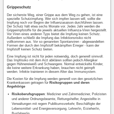
Grippeschutz
Der sicherste Weg, einer Grippe aus dem Weg zu gehen, ist eine
spezielle Schutzimpfung. Wer sich impfen lassen will, sollte die
Impfung noch vor Beginn der Influenzasaison durchführen lassen.
Der Schutz hält etwa sechs Monate vor. Jedes Jahr werden die
Grippeimpfstoffe für die jeweils aktuellen Influenza-Viren hergestellt.
Vor Viren eines anderen Typs bietet die Impfung keinen Schutz.
Außerdem schließt die Impfung das Infektionsrisiko nicht
vollkommen aus. Vor so genannten Spontanviren - abgewandelten
Formen der durch den Impfstoff bekämpften Erreger - kann der
Impfstoff keinen Schutz bieten.
Eine Impfung ist nicht für jeden notwendig, doch generell sinnvoll.
Das Impfrisiko mit dem Arzt abklären sollten jedoch Allergiker
gegen Hühnereiweiß und Schwangere. Normal entwickelte Kinder,
die keine weitere Erkrankung haben, brauchen nicht geimpft
werden. Infekte trainieren in diesem Alter das Immunsystem.
Die Kosten für die Impfung werden generell von den gesetzlichen
Krankenkassen getragen für
Risikogruppen und deren
Angehörige
Risikoberufsgruppen
: Mediziner und Zahnmediziner, Polizisten
und anderer Ordnungsbeamte, Rettungshelfer, Angestellte in
Verwaltungen mit regem Publikumsverkehr, Beschäftigte der
Lebensmittel- und Energieversorgung, Lehrer/in, Erzieher/in,
Busfahrer/in