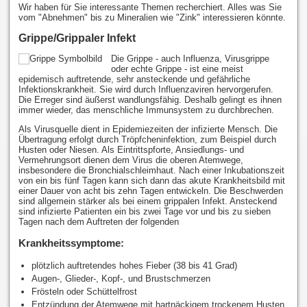
Wir haben für Sie interessante Themen recherchiert. Alles was Sie
vom "Abnehmen" bis zu Mineralien wie "Zink" interessieren könnte.
Grippe/Grippaler Infekt
Die Grippe - auch Influenza, Virusgrippe
oder echte Grippe - ist eine meist
epidemisch auftretende, sehr ansteckende und gefährliche
Infektionskrankheit. Sie wird durch Influenzaviren hervorgerufen.
Die Erreger sind äußerst wandlungsfähig. Deshalb gelingt es ihnen
immer wieder, das menschliche Immunsystem zu durchbrechen.
Als Virusquelle dient in Epidemiezeiten der infizierte Mensch. Die
Übertragung erfolgt durch Tröpfcheninfektion, zum Beispiel durch
Husten oder Niesen. Als Eintrittspforte, Ansiedlungs- und
Vermehrungsort dienen dem Virus die oberen Atemwege,
insbesondere die Bronchialschleimhaut. Nach einer Inkubationszeit
von ein bis fünf Tagen kann sich dann das akute Krankheitsbild mit
einer Dauer von acht bis zehn Tagen entwickeln. Die Beschwerden
sind allgemein stärker als bei einem grippalen Infekt. Ansteckend
sind infizierte Patienten ein bis zwei Tage vor und bis zu sieben
Tagen nach dem Auftreten der folgenden
Krankheitssymptome:
plötzlich auftretendes hohes Fieber (38 bis 41 Grad)
Augen-, Glieder-, Kopf-, und Brustschmerzen
Frösteln oder Schüttelfrost
Entzündung der Atemwege mit hartnäckigem trockenem Husten