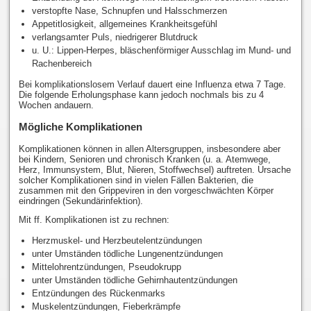
verstopfte Nase, Schnupfen und Halsschmerzen
Appetitlosigkeit, allgemeines Krankheitsgefühl
verlangsamter Puls, niedrigerer Blutdruck
u. U.: Lippen-Herpes, bläschenförmiger Ausschlag im Mund- und
Rachenbereich
Bei komplikationslosem Verlauf dauert eine Influenza etwa 7 Tage.
Die folgende Erholungsphase kann jedoch nochmals bis zu 4
Wochen andauern.
Mögliche Komplikationen
Komplikationen können in allen Altersgruppen, insbesondere aber
bei Kindern, Senioren und chronisch Kranken (u. a. Atemwege,
Herz, Immunsystem, Blut, Nieren, Stoffwechsel) auftreten. Ursache
solcher Komplikationen sind in vielen Fällen Bakterien, die
zusammen mit den Grippeviren in den vorgeschwächten Körper
eindringen (Sekundärinfektion).
Mit ff. Komplikationen ist zu rechnen:
Herzmuskel- und Herzbeutelentzündungen
unter Umständen tödliche Lungenentzündungen
Mittelohrentzündungen, Pseudokrupp
unter Umständen tödliche Gehirnhautentzündungen
Entzündungen des Rückenmarks
Muskelentzündungen, Fieberkrämpfe