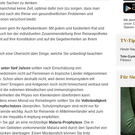
viele Sachen zu denken.
manchmal keine Zeit, optimal dafür (vor-)zu sorgen, dass man
nd nach der Reise von gesundheitlichen Problemen und
onen verschont bleibt.
Mit dem
unser C
Stamm-
 Ihnen gern Ihr Apothekenteam: Mit gutem und fundiertem Rat und
auch bei der individuellen Zusammenstellung Ihrer Reiseapotheke.
TV-Tip
 auf Ihre Konstitution und auf die Gegebenheiten an Ihrem
Heute Nac
och eine Übersicht über Dinge, welche Sie unbedingt beachten
Tele-Gym 
Fitness
 unter fünf Jahren
sollten nach Einschätzung von
edizinern nicht auf Fernreisen in tropische Länder mitgenommen
Für Sie
. Schon allein deshalb nicht, weil deren Immunsystem mit
schen" Erregern und Antigenen noch nicht hinreichend vertraut sind
il die extremen klimatischen und immunologischen
nheiten die Physis von Kleinkindern überfordern kann.
tens einen Monat vor Reisebeginn sollten Sie die
Vollständigkeit
Impfschutzes
überprüfen. Schutzimpfungen sind nicht nur für
isende wichtig. Auch für Reisende in Mittelmeerländer wird zum
el die Hepatitis A-Impfung empfohlen.
 Sie ggf. an eine rechtzeitige
Malaria-Prophylaxe
. Die in
chen Gebieten vorkommende Malaria wird durch den Speichel von
ücken übertragen. Einen Mückenstich können Sie trotz