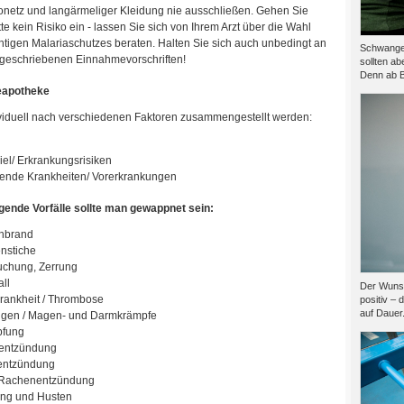
onetz und langärmeliger Kleidung nie ausschließen. Gehen Sie
tte kein Risiko ein - lassen Sie sich von Ihrem Arzt über die Wahl
chtigen Malariaschutzes beraten. Halten Sie sich auch unbedingt an
Schwanger
rgeschriebenen Einnahmevorschriften!
sollten ab
Denn ab B
eapotheke
dividuell nach verschiedenen Faktoren zusammengestellt werden:
iel/ Erkrankungsrisiken
ende Krankheiten/ Vorerkrankungen
gende Vorfälle sollte man gewappnet sein:
nbrand
enstiche
uchung, Zerrung
ll
Der Wunsc
rankheit / Thrombose
positiv – 
auf Dauer.
gen / Magen- und Darmkrämpfe
pfung
entzündung
entzündung
Rachenentzündung
ung und Husten