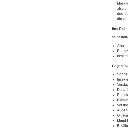
Moskit
also bi
des ri
die vo
Ihre Reis
sollte in
Alter
Reisez
besteh
Gegen fol
Sonne
Insekt
Versta
Durchfa
Reisek
Blähun
Versto
Augen
Ohren
Mund-
Erkält