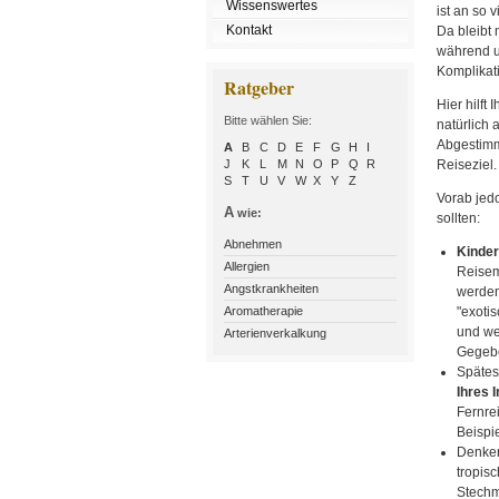
Wissenswertes
ist an so 
Kontakt
Da bleibt 
während u
Komplikati
Ratgeber
Hier hilft
Bitte wählen Sie:
natürlich 
Abgestimmt
A
B
C
D
E
F
G
H
I
J
K
L
M
N
O
P
Q
R
Reiseziel.
S
T
U
V
W
X
Y
Z
Vorab jed
A
wie:
sollten:
Abnehmen
Kinder
Allergien
Reisem
Angstkrankheiten
werden
Aromatherapie
"exoti
und we
Arterienverkalkung
Gegebe
Spätes
Ihres 
Fernre
Beispi
Denken
tropis
Stechm