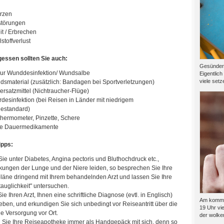
rzen
störungen
it / Erbrechen
stoffverlust
gessen sollten Sie auch:
Gesünder l
 zur Wunddesinfektion/ Wundsalbe
Eigentlich
viele setze
dsmaterial (zusätzlich: Bandagen bei Sportverletzungen)
ersatzmittel (Nichtraucher-Flüge)
desinfektion (bei Reisen in Länder mit niedrigem
estandard)
thermometer, Pinzette, Schere
hre Dauermedikamente
ipps:
ie unter Diabetes, Angina pectoris und Bluthochdruck etc.,
kungen der Lunge und der Niere leiden, so besprechen Sie Ihre
läne dringend mit Ihrem behandelnden Arzt und lassen Sie Ihre
auglichkeit" untersuchen.
Sie Ihren Arzt, Ihnen eine schriftliche Diagnose (evtl. in Englisch)
Am kommen
eben, und erkundigen Sie sich unbedingt vor Reiseantritt über die
19 Uhr vie
he Versorgung vor Ort.
der wolkenf
 Sie Ihre Reiseapotheke immer als Handgepäck mit sich, denn so