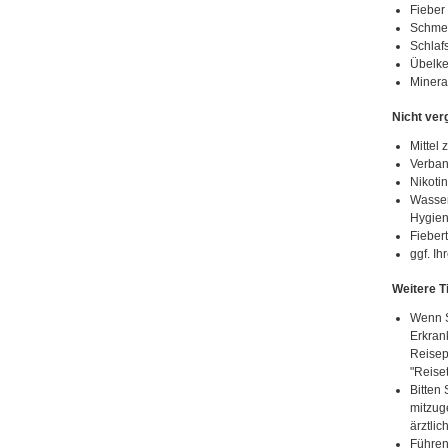
Fieber
Schme
Schlaf
Übelke
Mineral
Nicht ver
Mittel
Verban
Nikotin
Wasser
Hygien
Fieber
ggf. I
Weitere T
Wenn S
Erkran
Reisep
"Reiset
Bitten 
mitzug
ärztlic
Führen