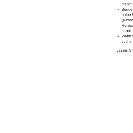
mancher
Beugen
halbe 
(Kaffe
Reises
sitzen.
Wenn s
suchen
Lassen Si