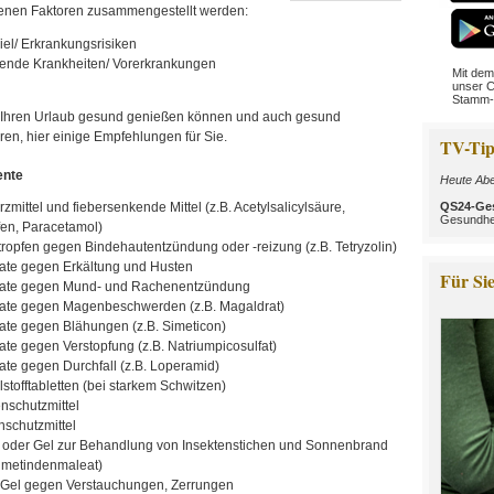
enen Faktoren zusammengestellt werden:
iel/ Erkrankungsrisiken
ende Krankheiten/ Vorerkrankungen
Mit dem
unser C
Stamm-
 Ihren Urlaub gesund genießen können und auch gesund
en, hier einige Empfehlungen für Sie.
TV-Tip
nte
Heute Abe
QS24-Ge
mittel und fiebersenkende Mittel (z.B. Acetylsalicylsäure,
Gesundhe
fen, Paracetamol)
ropfen gegen Bindehautentzündung oder -reizung (z.B. Tetryzolin)
ate gegen Erkältung und Husten
Für Sie
ate gegen Mund- und Rachenentzündung
ate gegen Magenbeschwerden (z.B. Magaldrat)
ate gegen Blähungen (z.B. Simeticon)
ate gegen Verstopfung (z.B. Natriumpicosulfat)
ate gegen Durchfall (z.B. Loperamid)
stofftabletten (bei starkem Schwitzen)
nschutzmittel
schutzmittel
oder Gel zur Behandlung von Insektenstichen und Sonnenbrand
Dimetindenmaleat)
 Gel gegen Verstauchungen, Zerrungen