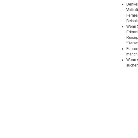
Denken
Vollst
Fernre
Beispi
Wenn S
Erkran
Reisep
"Reiset
Führen
mancher
Wenn s
suchen