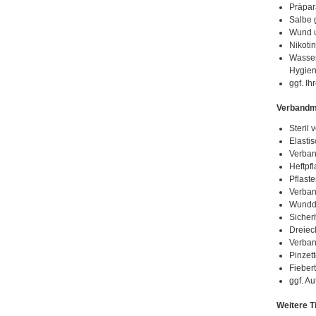
Präpar
Salbe 
Wund u
Nikotin
Wasser
Hygien
ggf. I
Verbandma
Steril 
Elasti
Verba
Heftpf
Pflaste
Verban
Wundde
Sicher
Dreiec
Verban
Pinzett
Fieber
ggf. A
Weitere T