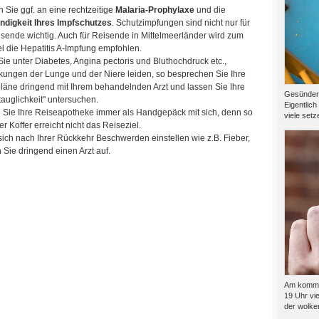
 Sie ggf. an eine rechtzeitige
Malaria-Prophylaxe
und die
ändigkeit Ihres Impfschutzes
. Schutzimpfungen sind nicht nur für
isende wichtig. Auch für Reisende in Mittelmeerländer wird zum
el die Hepatitis A-Impfung empfohlen.
ie unter Diabetes, Angina pectoris und Bluthochdruck etc.,
kungen der Lunge und der Niere leiden, so besprechen Sie Ihre
läne dringend mit Ihrem behandelnden Arzt und lassen Sie Ihre
Gesünder l
auglichkeit" untersuchen.
Eigentlich
 Sie Ihre Reiseapotheke immer als Handgepäck mit sich, denn so
viele setze
 Koffer erreicht nicht das Reiseziel.
ich nach Ihrer Rückkehr Beschwerden einstellen wie z.B. Fieber,
 Sie dringend einen Arzt auf.
Am kommen
19 Uhr vie
der wolkenf