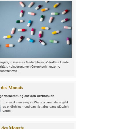
rgie», «Besseres Gedächtnis», «Straffere Haut»,
alität», «Linderung von Gelenkschmerzen»:
chaften wie...
des Monats
ige Vorbereitung auf den Arztbesuch
Erst sitzt man ewig im Wartezimmer, dann geht
es endlich los - und dann ist alles ganz plötzlich
vorbei...
e des Monats