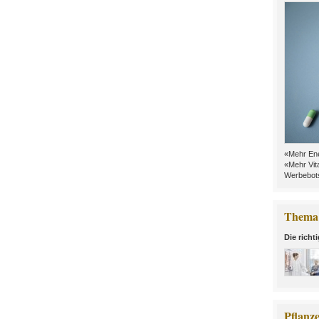
«Mehr Ene
«Mehr Vit
Werbebots
Thema 
Die richt
Pflanz