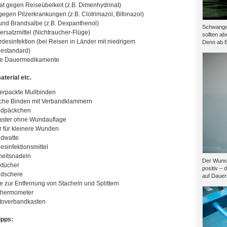
at gegen Reiseübelkeit (z.B. Dimenhydrinat)
gegen Pilzerkrankungen (z.B. Clotrimazol, Bifonazol)
nd Brandsalbe (z.B. Dexpanthenol)
Schwanger
ersatzmittel (Nichtraucher-Flüge)
sollten ab
desinfektion (bei Reisen in Länder mit niedrigem
Denn ab B
estandard)
hre Dauermedikamente
terial etc.
verpackte Mullbinden
sche Binden mit Verbandklammern
ndpäckchen
laster ohne Wundauflage
r für kleinere Wunden
dwatte
sinfektionsmittel
heitsnadeln
Der Wunsc
ktücher
positiv – 
dschere
auf Dauer.
e zur Entfernung von Stacheln und Splittern
thermometer
utoverbandkasten
ipps: