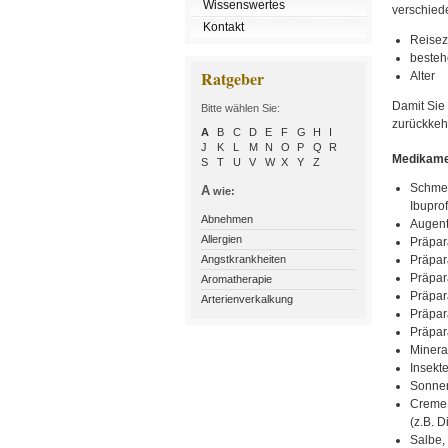
Wissenswertes
verschied
Kontakt
Reisez
besteh
Ratgeber
Alter
Damit Sie
Bitte wählen Sie:
zurückkehr
A
B
C
D
E
F
G
H
I
J
K
L
M
N
O
P
Q
R
Medikame
S
T
U
V
W
X
Y
Z
Schmerz
A
wie:
Ibupro
Abnehmen
Augent
Allergien
Präpar
Angstkrankheiten
Präpar
Präpar
Aromatherapie
Präpar
Arterienverkalkung
Präpar
Präpar
Mineral
Insekte
Sonnen
Creme 
(z.B. 
Salbe,