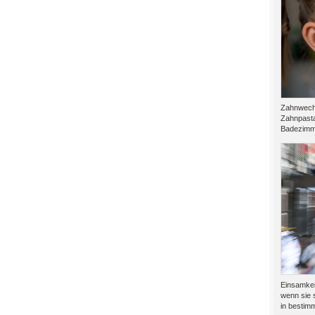
Zahnwechs
Zahnpasta
Badezimme
Einsamkeit
wenn sie s
in bestimm