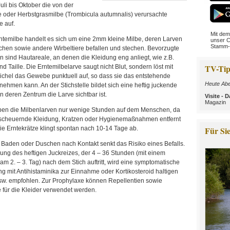
li bis Oktober die von der
e oder Herbstgrasmilbe (Trombicula autumnalis) verursachte
e auf.
Mit dem
ntemilbe handelt es sich um eine 2mm kleine Milbe, deren Larven
unser C
Stamm-
hen sowie andere Wirbeltiere befallen und stechen. Bevorzugte
en sind Hautareale, an denen die Kleidung eng anliegt, wie z.B.
TV-Tip
d Taille. Die Erntemilbelarve saugt nicht Blut, sondern löst mit
ichel das Gewebe punktuell auf, so dass sie das entstehende
Heute Abe
nehmen kann. An der Stichstelle bildet sich eine heftig juckende
n deren Zentrum die Larve sichtbar ist.
Visite -
Magazin
iben die Milbenlarven nur wenige Stunden auf dem Menschen, da
 scheuernde Kleidung, Kratzen oder Hygienemaßnahmen entfernt
Für Sie
e Erntekrätze klingt spontan nach 10-14 Tage ab.
 Baden oder Duschen nach Kontakt senkt das Risiko eines Befalls.
ung des heftigen Juckreizes, der 4 – 36 Stunden (mit einem
 2. – 3. Tag) nach dem Stich auftritt, wird eine symptomatische
 mit Antihistaminika zur Einnahme oder Kortikosteroid haltigen
w. empfohlen. Zur Prophylaxe können Repellentien sowie
e für die Kleider verwendet werden.