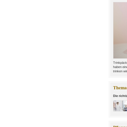
Trinkpäck
haben ein
trinken wir
Thema 
Die richt