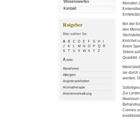
Wissenswertes
Monaten Ju
Kontakt
Erntemilb
Erntekrätz
Ratgeber
Bei der Er
den Mensc
Bitte wählen Sie:
Stichstell
Knöchel un
A
B
C
D
E
F
G
H
I
J
K
L
M
N
O
P
Q
R
ihrem Spe
S
T
U
V
W
X
Y
Z
Sekret auf
Quaddel, i
A
wie:
Meist ble
Abnehmen
sie durch
Allergien
werden. Di
Angstkrankheiten
Aromatherapie
Sofortiges
Zur Linder
Arterienverkalkung
Maximum am
Behandlung
Cremes us
Insektizid