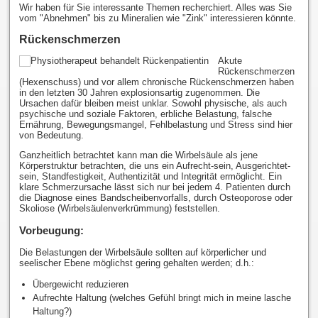
Wir haben für Sie interessante Themen recherchiert. Alles was Sie
vom "Abnehmen" bis zu Mineralien wie "Zink" interessieren könnte.
Rückenschmerzen
Akute
Rückenschmerzen
(Hexenschuss) und vor allem chronische Rückenschmerzen haben
in den letzten 30 Jahren explosionsartig zugenommen. Die
Ursachen dafür bleiben meist unklar. Sowohl physische, als auch
psychische und soziale Faktoren, erbliche Belastung, falsche
Ernährung, Bewegungsmangel, Fehlbelastung und Stress sind hier
von Bedeutung.
Ganzheitlich betrachtet kann man die Wirbelsäule als jene
Körperstruktur betrachten, die uns ein Aufrecht-sein, Ausgerichtet-
sein, Standfestigkeit, Authentizität und Integrität ermöglicht. Ein
klare Schmerzursache lässt sich nur bei jedem 4. Patienten durch
die Diagnose eines Bandscheibenvorfalls, durch Osteoporose oder
Skoliose (Wirbelsäulenverkrümmung) feststellen.
Vorbeugung:
Die Belastungen der Wirbelsäule sollten auf körperlicher und
seelischer Ebene möglichst gering gehalten werden; d.h.:
Übergewicht reduzieren
Aufrechte Haltung (welches Gefühl bringt mich in meine lasche
Haltung?)