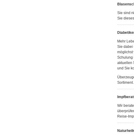
Blasensc
Sie sind n
Sie dieses
Diabetike
Mehr Leben
Sie dabei 
möglichst 
Schulung 
aktuellen 
und Sie k
Überzeugen
Sortiment.
Impfbera
Wir berat
überprüfe
Reise-Imp
Naturheil