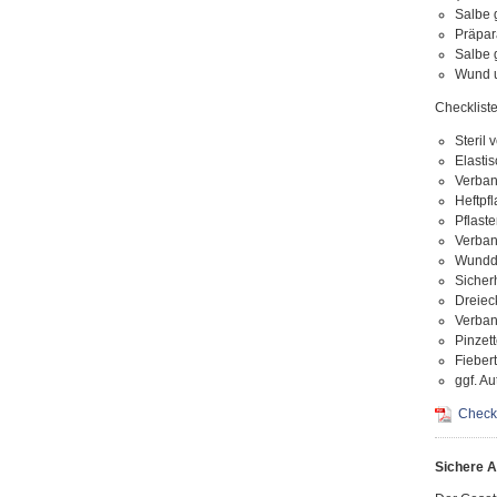
Salbe 
Präpar
Salbe 
Wund u
Checkliste
Steril 
Elasti
Verba
Heftpf
Pflaste
Verban
Wundde
Sicher
Dreiec
Verban
Pinzett
Fieber
ggf. A
Check
Sichere A