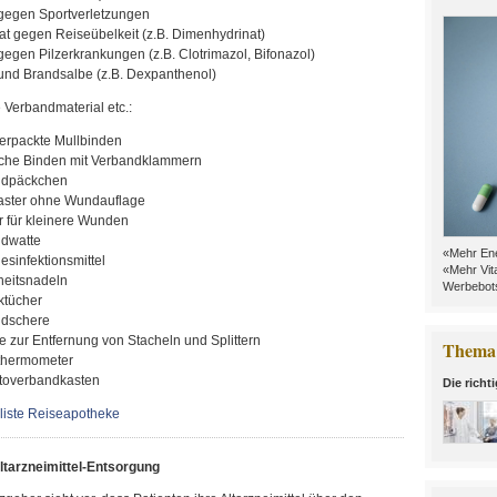
gegen Sportverletzungen
at gegen Reiseübelkeit (z.B. Dimenhydrinat)
gegen Pilzerkrankungen (z.B. Clotrimazol, Bifonazol)
nd Brandsalbe (z.B. Dexpanthenol)
 Verbandmaterial etc.:
verpackte Mullbinden
sche Binden mit Verbandklammern
ndpäckchen
laster ohne Wundauflage
r für kleinere Wunden
dwatte
«Mehr Ene
sinfektionsmittel
«Mehr Vit
heitsnadeln
Werbebots
ktücher
dschere
e zur Entfernung von Stacheln und Splittern
Thema 
thermometer
utoverbandkasten
Die richt
liste Reiseapotheke
ltarzneimittel-Entsorgung