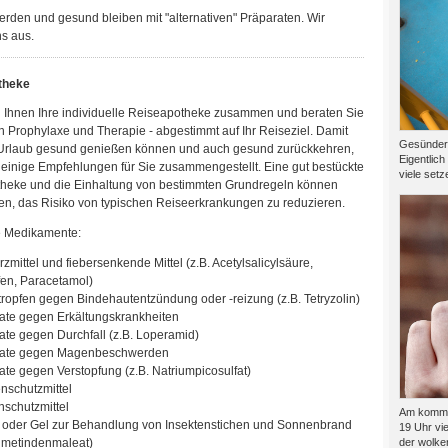
rden und gesund bleiben mit "alternativen" Präparaten. Wir
s aus.
theke
en Ihnen Ihre individuelle Reiseapotheke zusammen und beraten Sie
ch Prophylaxe und Therapie - abgestimmt auf Ihr Reiseziel. Damit
Gesünder l
 Urlaub gesund genießen können und auch gesund zurückkehren,
Eigentlich
 einige Empfehlungen für Sie zusammengestellt. Eine gut bestückte
viele setze
heke und die Einhaltung von bestimmten Grundregeln können
en, das Risiko von typischen Reiseerkrankungen zu reduzieren.
e Medikamente:
mittel und fiebersenkende Mittel (z.B. Acetylsalicylsäure,
fen, Paracetamol)
ropfen gegen Bindehautentzündung oder -reizung (z.B. Tetryzolin)
ate gegen Erkältungskrankheiten
ate gegen Durchfall (z.B. Loperamid)
rate gegen Magenbeschwerden
ate gegen Verstopfung (z.B. Natriumpicosulfat)
nschutzmittel
schutzmittel
Am kommen
oder Gel zur Behandlung von Insektenstichen und Sonnenbrand
19 Uhr vie
Dimetindenmaleat)
der wolkenf