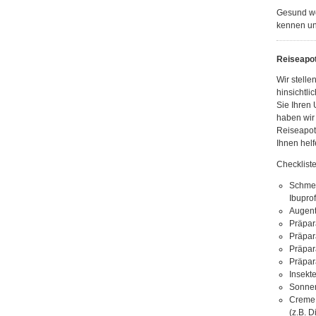
Gesund we
kennen un
Reiseapo
Wir stell
hinsichtli
Sie Ihren
haben wir
Reiseapot
Ihnen helf
Checklist
Schmerz
Ibupro
Augent
Präpar
Präpar
Präpa
Präpar
Insekte
Sonnen
Creme 
(z.B. 