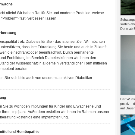
hwäche
icht allein! Wir haben Rat für Sie und moderne Produkte, welche
 "Problem" (fast) vergessen lassen.
Schwanger
sollten ab
Denn ab B
rberatung
squalität trotz Diabetes für Sie - das ist unser Ziel. Wir möchten
unterstützen, dass Ihre Erkrankung Sie heute und auch in Zukunft
wenig einschränkt oder beeinträchtigt. Durch permanente
und Fortbildung im Bereich Diabetes können wir Ihnen den
Stand der Wissenschaft in allgemein verständlicher Form mitteilen
ompetent beraten.
 Sie sich bitte auch von unserem attraktiven Diabetiker-
tung
Der Wunsc
positiv – 
en Sie zu wichtigen Impfungen für Kinder und Erwachsene und
auf Dauer.
n Ihren Impfpass. Außerdem erstellen wir Ihnen im Rahmen unserer
fberatung kostenlos eine Impfempfehlung.
mittel und Homöopathie