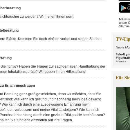
cherberatung
 Nichtraucher zu werden? Wir helfen Ihnen gern!
Mit dem
unser C
Stamm-
telberatung
TV-Tip
sere Stärke. Kommen Sie doch einfach vorbei und stellen Sie Ihre
Heute Mor
Tele-Gym
Figurtrai
ratung
Fitness
n Sie richtig? Haben Sie Fragen zur sachgemäßen Handhabung der
nen Inhalationsgeräte? Wir geben Ihnen Hilfestellung!
Für Sie
 zu Ernährungsfragen
ird Beratung ganz groß geschrieben, denn wir möchten, dass Sie
iert sind: Wie kann ich gesund und nachhaltig mein Idealgewicht
? Wie kann ich durch eine ausgewogene Ernährung mein
efinden verbessern und meine Vitalität steigern? Wie kann ich
fwechselerkrankung durch eine gezielte Diät positiv beeinflussen?
halten Sie fundierte Antworten auf Ihre Fragen.