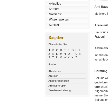
Aktuelles
Anti-Rau
Karriere
Motiviert,
Notdienst
Wissenswertes
Kontakt
Arzneimit
Sie ist un
Ratgeber
Fragen!
Bitte wählen Sie:
Asthmabe
A
B
C
D
E
F
G
H
I
J
K
L
M
N
O
P
Q
R
Inhaliere
S
T
U
V
W
X
Y
Z
verschiede
A
wie:
Beratung
Abnehmen
Allergien
Bei uns w
Angstkrankheiten
gut inform
Aromatherapie
erreichen
Arterienverkalkung
Allgemeinb
meine Stof
Bei uns er