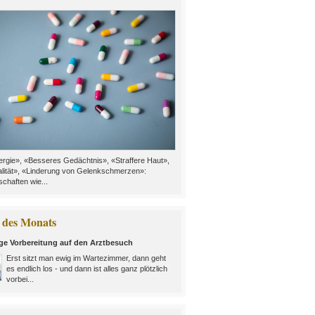
rgie», «Besseres Gedächtnis», «Straffere Haut»,
alität», «Linderung von Gelenkschmerzen»:
chaften wie...
des Monats
ige Vorbereitung auf den Arztbesuch
Erst sitzt man ewig im Wartezimmer, dann geht
es endlich los - und dann ist alles ganz plötzlich
vorbei...