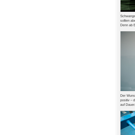
Schwanger
sollten ab
Denn ab B
Der Wunsc
positiv – 
auf Dauer.