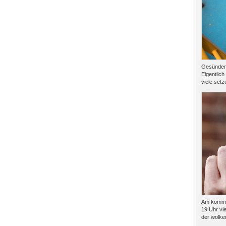
Gesünder l
Eigentlich
viele setze
Am kommen
19 Uhr vie
der wolkenf