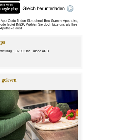
 App-Code finden Sie schnell Ihre Stamm-Apotheke,
ode lautet IMZP: Wählen Sie doch bitte uns als Ihre
Apotheke aus!
ps
hmittag -
16:00 Uhr - alpha ARD
 gelesen