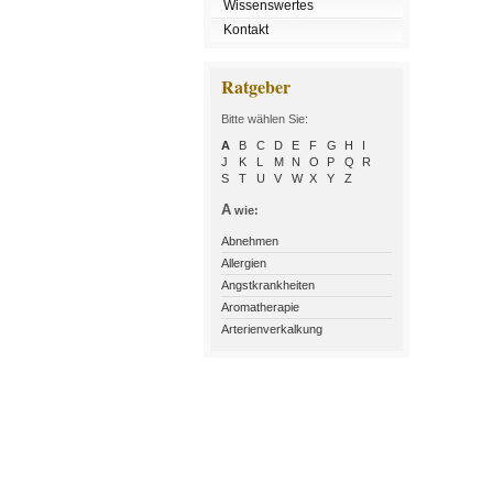
Wissenswertes
Kontakt
Ratgeber
Bitte wählen Sie:
A
B
C
D
E
F
G
H
I
J
K
L
M
N
O
P
Q
R
S
T
U
V
W
X
Y
Z
A
wie:
Abnehmen
Allergien
Angstkrankheiten
Aromatherapie
Arterienverkalkung