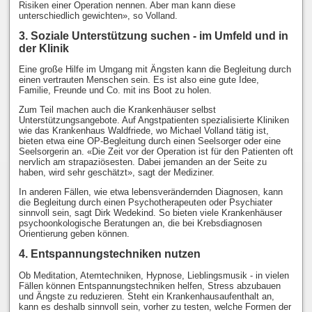
Risiken einer Operation nennen. Aber man kann diese
unterschiedlich gewichten», so Volland.
3. Soziale Unterstützung suchen - im Umfeld und in
der Klinik
Eine große Hilfe im Umgang mit Ängsten kann die Begleitung durch
einen vertrauten Menschen sein. Es ist also eine gute Idee,
Familie, Freunde und Co. mit ins Boot zu holen.
Zum Teil machen auch die Krankenhäuser selbst
Unterstützungsangebote. Auf Angstpatienten spezialisierte Kliniken
wie das Krankenhaus Waldfriede, wo Michael Volland tätig ist,
bieten etwa eine OP-Begleitung durch einen Seelsorger oder eine
Seelsorgerin an. «Die Zeit vor der Operation ist für den Patienten oft
nervlich am strapaziösesten. Dabei jemanden an der Seite zu
haben, wird sehr geschätzt», sagt der Mediziner.
In anderen Fällen, wie etwa lebensverändernden Diagnosen, kann
die Begleitung durch einen Psychotherapeuten oder Psychiater
sinnvoll sein, sagt Dirk Wedekind. So bieten viele Krankenhäuser
psychoonkologische Beratungen an, die bei Krebsdiagnosen
Orientierung geben können.
4. Entspannungstechniken nutzen
Ob Meditation, Atemtechniken, Hypnose, Lieblingsmusik - in vielen
Fällen können Entspannungstechniken helfen, Stress abzubauen
und Ängste zu reduzieren. Steht ein Krankenhausaufenthalt an,
kann es deshalb sinnvoll sein, vorher zu testen, welche Formen der