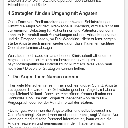
anderen Seite, wenn etwa die Operation überstanden ist,
Erleichterung und Stolz.
4 Strategien für den Umgang mit Ängsten
Ob in Form von Panikattacken oder schweren Schlafstörungen:
Nimmt die Angst vor dem Krankenhaus überhand, wird sie nicht nur
zur enormen Belastung für Patientinnen und Patienten, sondern
kann im Extremfall auch Auswirkungen auf den Erkrankungsverlauf
und die Prognose haben, so Dirk Wedekind. Nicht zuletzt sorgten
starke Ängste auch immer wieder dafür, dass Patienten wichtige
Operationstermine absagen.
Wer also merkt, dass ein anstehender Klinikaufenthalt enorme
Ängste auslöst, sollte sich am besten rechtzeitig um
psychotherapeutische Unterstützung kümmern. Was kann man
noch tun? Diese vier Strategien können helfen:
1. Die Angst beim Namen nennen
«Für viele Menschen ist es immer noch ein großer Schritt, Ängste
zuzugeben. Es wird oft als Schwäche gesehen, Angst zu haben»,
sagt Michael Volland. Dabei sei eine offene Kommunikation der
wichtigste Tipp, um den Sorgen zu begegnen - ob beim OP-
Vorgespräch oder bei der Aufnahme auf der Station.
«Es ist gut, wenn man die Ängste offen und selbstbewusst ins
Gespräch bringt. So wird man ernst genommen», sagt Volland. Nur
wenn das medizinische Personal informiert ist, kann es auf die
Ängste reagieren und gemeinsam mit dem Patienten nach
Lösungswegen suchen.