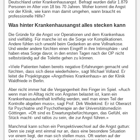
Deutschland unter Krankenhausangst. Befragt wurden dafür 1.879
Personen im Alter von 18 bis 70 Jahren. Woher kommt die Angst
vor der Klinik, wie kann man damit umgehen, wann braucht es
professionelle Hilfe?
Was hinter Krankenhausangst alles stecken kann
Die Gründe für die Angst vor Operationen und dem Krankenhaus
sind vielfältig. Für manche ist es die Sorge vor Komplikationen.
Andere fühlen sich unwohl beim Gedanken an eine Vollnarkose.
Und wieder andere fürchten einen Eingriff in ihre Intimsphäre - und
haben etwa Sorge davor, in den ersten Tagen nach der OP nicht
selbstständig auf die Toilette gehen zu können.
«Viele Patienten haben bereits negative Erfahrungen gemacht und
fürchten, dass sich diese wiederholen», sagt Michael Volland. Er
leitet die Projektgruppe «Angstfreies Krankenhaus» an der Klinik
Waldfriede in Berlin.
Aber nicht immer hat die Vergangenheit ihre Finger im Spiel. «Auch
wenn man im Alltag nicht von Ängsten belastet ist, kann ein
Krankenhausaufenthalt kniffelig werden, weil man einen Teil der
Kontrolle abgeben muss», sagt Prof. Dirk Wedekind. Er ist Oberarzt
für Psychiatrie und Psychotherapie an der Universitätsmedizin
Göttingen. «Oft sind es Erwartungsbefürchtungen, das Gefühl, ein
Stück macht- und ratlos zu sein, die zur Angst führen.»
Manchmal kann schon ein Perspektivwechsel auf die Angst guttun:
Denn sie zeigt erst einmal nur an, dass eine besondere Situation
vor einem liegt, der man sich stellen muss. Oft warten auf der