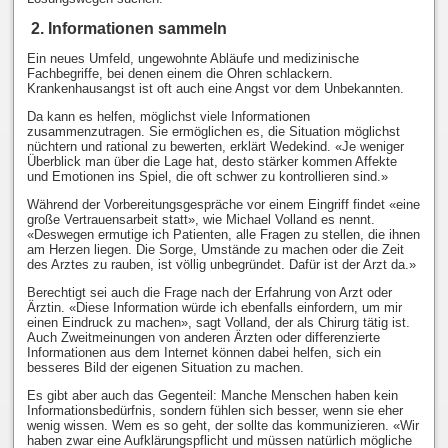
2. Informationen sammeln
Ein neues Umfeld, ungewohnte Abläufe und medizinische
Fachbegriffe, bei denen einem die Ohren schlackern.
Krankenhausangst ist oft auch eine Angst vor dem Unbekannten.
Da kann es helfen, möglichst viele Informationen
zusammenzutragen. Sie ermöglichen es, die Situation möglichst
nüchtern und rational zu bewerten, erklärt Wedekind. «Je weniger
Überblick man über die Lage hat, desto stärker kommen Affekte
und Emotionen ins Spiel, die oft schwer zu kontrollieren sind.»
Während der Vorbereitungsgespräche vor einem Eingriff findet «eine
große Vertrauensarbeit statt», wie Michael Volland es nennt.
«Deswegen ermutige ich Patienten, alle Fragen zu stellen, die ihnen
am Herzen liegen. Die Sorge, Umstände zu machen oder die Zeit
des Arztes zu rauben, ist völlig unbegründet. Dafür ist der Arzt da.»
Berechtigt sei auch die Frage nach der Erfahrung von Arzt oder
Ärztin. «Diese Information würde ich ebenfalls einfordern, um mir
einen Eindruck zu machen», sagt Volland, der als Chirurg tätig ist.
Auch Zweitmeinungen von anderen Ärzten oder differenzierte
Informationen aus dem Internet können dabei helfen, sich ein
besseres Bild der eigenen Situation zu machen.
Es gibt aber auch das Gegenteil: Manche Menschen haben kein
Informationsbedürfnis, sondern fühlen sich besser, wenn sie eher
wenig wissen. Wem es so geht, der sollte das kommunizieren. «Wir
haben zwar eine Aufklärungspflicht und müssen natürlich mögliche